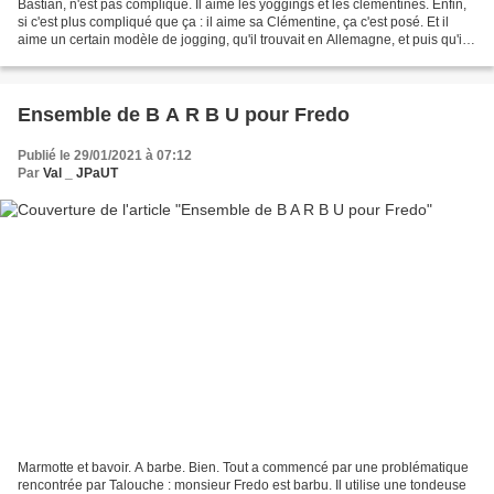
Bastian, n'est pas compliqué. Il aime les yoggings et les clémentines. Enfin,
si c'est plus compliqué que ça : il aime sa Clémentine, ça c'est posé. Et il
aime un certain modèle de jogging, qu'il trouvait en Allemagne, et puis qu'il
ne trouve plus. Et...
Ensemble de B A R B U pour Fredo
Publié le 29/01/2021 à 07:12
Par
Val _ JPaUT
Marmotte et bavoir. A barbe. Bien. Tout a commencé par une problématique
rencontrée par Talouche : monsieur Fredo est barbu. Il utilise une tondeuse