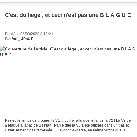
C'est du liège , et ceci n'est pas une B L A G U E
!
Publié le 08/03/2020 à 12:21
Par
Val _ JPaUT
Pas eu le temps de bloguer la V1 ... qu'il a fallu que je lance la V2 ! La V2 de
a blague à tabac de Bastian ! Parce que la V1 a été oubliée dans un bar, et
curieusement, pas retrouvée ... J'ai donc expédié, en même temps que le
(très subtil) tablier...