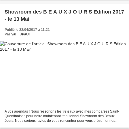
Showroom des B E A U X J O U R S Edition 2017
- le 13 Mai
Publié le 22/04/2017 à 11:21
Par
Val _ JPaUT
A vos agendas ! Nous ressortons les tréteaux avec mes comparses Saint-
Quentinoises pour notre maintenant traditionnel Showroom des Beaux
Jours. Nous serions ravies de vous rencontrer pour vous présenter nos
créations et produits, échanger sur nos savoir-faire...