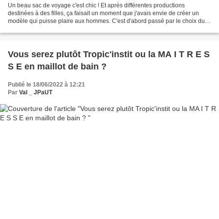
Un beau sac de voyage c'est chic ! Et après différentes productions
destinées à des filles, ça faisait un moment que j'avais envie de créer un
modèle qui puisse plaire aux hommes. C'est d'abord passé par le choix du
tissu, un beau Tweed chevrons, que...
Vous serez plutôt Tropic'instit ou la MA I T R E S
S E en maillot de bain ?
Publié le 18/06/2022 à 12:21
Par
Val _ JPaUT