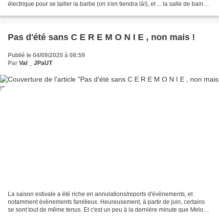
électrique pour se tailler la barbe (on s'en tiendra là!), et ... la salle de bain
en garde les stigmates...
Pas d'été sans C E R E M O N I E , non mais !
Publié le 04/09/2020 à 08:59
Par
Val _ JPaUT
La saison estivale a été riche en annulations/reports d'évènements, et
notamment évènements familieux. Heureusement, à partir de juin, certains
se sont tout de même tenus. Et c'est un peu à la dernière minute que Melody
m'a contactée pour lui confectionner...