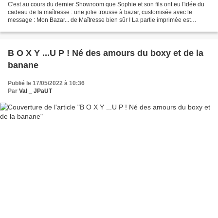
C'est au cours du dernier Showroom que Sophie et son fils ont eu l'idée du
cadeau de la maîtresse : une jolie trousse à bazar, customisée avec le
message : Mon Bazar... de Maîtresse bien sûr ! La partie imprimée est
réalisée avec le tissu du Tropicabas,...
B O X Y ...U P ! Né des amours du boxy et de la
banane
Publié le 17/05/2022 à 10:36
Par
Val _ JPaUT