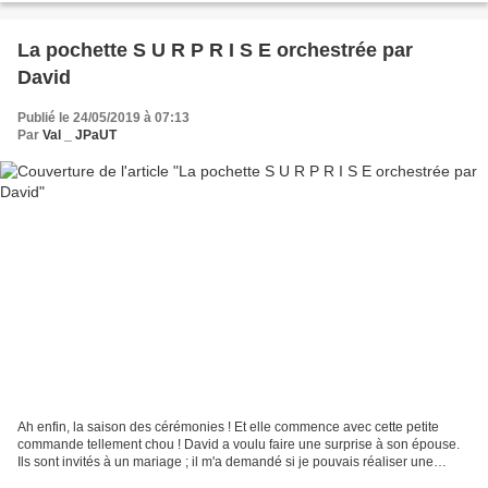
La pochette S U R P R I S E orchestrée par
David
Publié le 24/05/2019 à 07:13
Par
Val _ JPaUT
Ah enfin, la saison des cérémonies ! Et elle commence avec cette petite
commande tellement chou ! David a voulu faire une surprise à son épouse.
Ils sont invités à un mariage ; il m'a demandé si je pouvais réaliser une
pochette pour Madame, et pour lui...