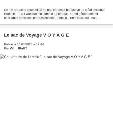
On me reproche souvent de ne pas proposer beaucoup de créations pour
Homme ... il est vrai que ma gamme de produits prend généralement
naissance dans mes propres besoins, alors, oui c'est plus rare. Mais
certain.e.s d'entre vous ne manquez pas d'idées,...
Le sac de Voyage V O Y A G E
Publié le 14/04/2023 à 07:04
Par
Val _ JPaUT