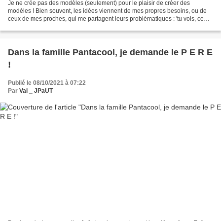
Je ne crée pas des modèles (seulement) pour le plaisir de créer des
modèles ! Bien souvent, les idées viennent de mes propres besoins, ou de
ceux de mes proches, qui me partagent leurs problématiques : 'tu vois, ce
sac, il est bien, mais un peu trop lourd'...
Dans la famille Pantacool, je demande le P E R E
!
Publié le 08/10/2021 à 07:22
Par
Val _ JPaUT