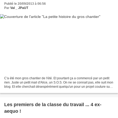
Publié le 20/09/2013 à 06:56
Par
Val _ JPaUT
C'a été mon gros chantier de l'été. Et pourtant ça a commencé par un petit
rien. Juste un petit mail d'Alice, un S.O.S. On ne se connait pas, elle suit mon
blog. Et elle cherchait désespérément quelqu'un pour un projet couture sur
mesure. Sa problématique...
Les premiers de la classe du travail ... 4 ex-
aequo !