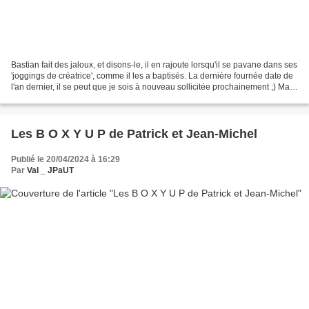
Bastian fait des jaloux, et disons-le, il en rajoute lorsqu'il se pavane dans ses
'joggings de créatrice', comme il les a baptisés. La dernière fournée date de
l'an dernier, il se peut que je sois à nouveau sollicitée prochainement ;) Mais
le simple fait...
Les B O X Y U P de Patrick et Jean-Michel
Publié le 20/04/2024 à 16:29
Par
Val _ JPaUT