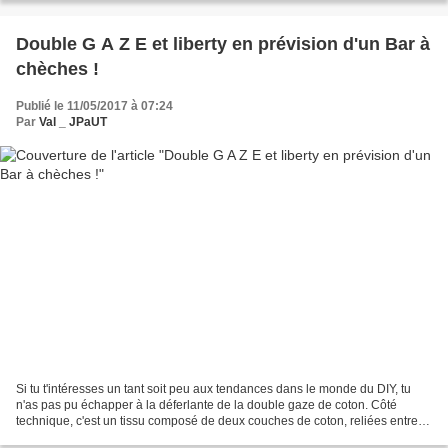
Double G A Z E et liberty en prévision d'un Bar à
chèches !
Publié le 11/05/2017 à 07:24
Par
Val _ JPaUT
Si tu t'intéresses un tant soit peu aux tendances dans le monde du DIY, tu
n'as pas pu échapper à la déferlante de la double gaze de coton. Côté
technique, c'est un tissu composé de deux couches de coton, reliées entre
elles par des points invisibles....