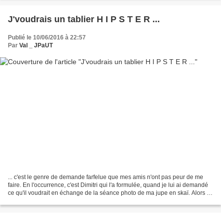
J'voudrais un tablier H I P S T E R ...
Publié le 10/06/2016 à 22:57
Par
Val _ JPaUT
... c'est le genre de demande farfelue que mes amis n'ont pas peur de me
faire. En l'occurrence, c'est Dimitri qui l'a formulée, quand je lui ai demandé
ce qu'il voudrait en échange de la séance photo de ma jupe en skaï. Alors ...
j'ai quand même eu besoin...