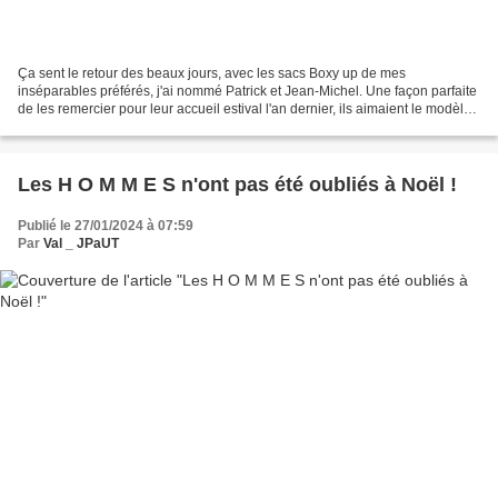
Ça sent le retour des beaux jours, avec les sacs Boxy up de mes
inséparables préférés, j'ai nommé Patrick et Jean-Michel. Une façon parfaite
de les remercier pour leur accueil estival l'an dernier, ils aimaient le modèle
de mon sac Boxy Up pensé pour...
Les H O M M E S n'ont pas été oubliés à Noël !
Publié le 27/01/2024 à 07:59
Par
Val _ JPaUT