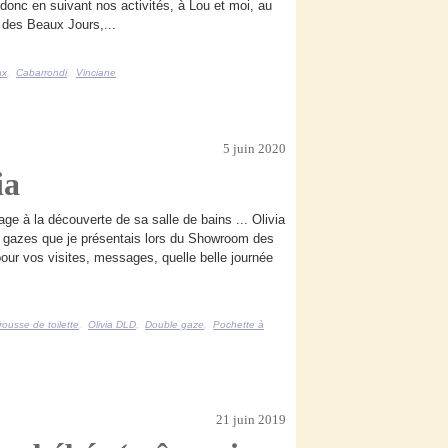
 donc en suivant nos activités, à Lou et moi, au
es Beaux Jours,...
ax
,
Cabarrondi
,
Vinciane
5 juin 2020
ia
e à la découverte de sa salle de bains ... Olivia
s gazes que je présentais lors du Showroom des
our vos visites, messages, quelle belle journée
rousse de toilette
,
Olivia DLD
,
Double gaze
,
Pochette à
21 juin 2019