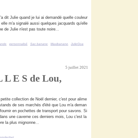
'a dit Julie quand je lui ai demandé quelle couleur
elle m'a signalé aussi quelques jacquards qu'elle
e de Julie n'est pas toute noire...
ande
,
personnalisé
,
Sac banane
,
Maxibanane
,
JulieGoa
5 juillet 2021
L L E S de Lou,
petite collection de Noël dernier, c'est pour alime
 stands de ses marchés d'été que Lou m'a deman
 fournir en pochettes de transport pour savons. Si
 dans une caverne ces derniers mois, Lou c'est la
re la plus mignonne...
erodechet