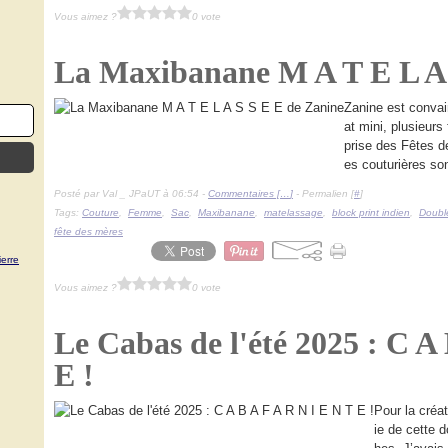
Vous aimez ?
0 vote
La Maxibanane M A T E L A 
Zanine est conva
at mini, plusieurs
prise des Fêtes d
es couturières son
Posté par Val _ JPaUT à 06:54 -
Commentaires [
…
]
- Permalien [
#
]
Tags:
Couture
,
Femme
,
Sac
,
Maxibanane
,
matelassage
,
block print indien
,
Doubl
fête des mères
erre
Vous aimez ?
0 vote
Le Cabas de l'été 2025 : C A
E !
Pour la créat
ie de cette 