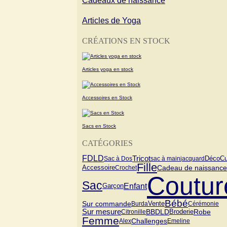
Cadeaux de naissance
Articles de Yoga
CRÉATIONS EN STOCK
Articles yoga en stock
Accessoires en Stock
Sacs en Stock
CATÉGORIES
FDLD
Tricot
Cu
Sac à Dos
sac à main
jacquard
Déco
Fille
Cadeau de naissance
Accessoire
Crochet
Coutur
Sac
Enfant
Garçon
Bébé
Sur commande
Vente
Burda
Cérémonie
Sur mesure
BBDLD
Robe
Citronille
Broderie
Femme
Challenges
Alex
Emeline