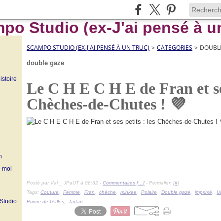
SCAMPO STUDIO (EX-J'AI PENSÉ À UN TRUC)
>
CATEGORIES
>
DOUBL
double gaze
istoire
Le C H E C H E de Fran et ses
Chèches-de-Chutes ! 💜
n
z-moi
Posté par Val _ JPaUT à 06:32 -
Commentaires [
…
]
- Permalien [
#
]
Tags:
Couture
,
Femme
,
Fran
,
chèche
,
minkee
,
Polaire
,
Double gaze
,
imprimé
,
U
 Studio
Prince de Galles
,
Tartan