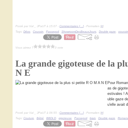
Posté par Val _ JPaUT à 15:07 -
Commentaires [
…
]
- Permalien [
#
]
Tags:
Déco
,
Coussin
,
Passepoil
,
ShowroomDesBeauxJours
,
Double gaze
,
coussi
Vous aimez ?
0 vote
La grande gigoteuse de la pl
N E
Pour Romane
as de gigot
estivales ! 
uble gaze 
u'elle avait 
Posté par Val _ JPaUT à 06:55 -
Commentaires [
…
]
- Permalien [
#
]
Tags:
Couture
,
Bébé
,
BBDLD
,
gigoteuse
,
Passepoil
,
biais
,
Double gaze
,
Roman