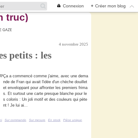
Connexion
+
Créer mon blog
E GAZE
4 novembre 2025
 petits : les
Ça a commencé comme j'aime, avec une dema
nde de Fran qui avait l'idée d'un chèche douillet
et enveloppant pour affronter les premiers frima
s. Et surtout une carte presque blanche pour le
s coloris : Un joli motif et des couleurs qui pète
nt ! Je lui ai...
ni
,
Sur commande
,
Sur mesure
,
En stock
,
Pièce unique
,