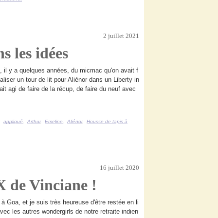
2 juillet 2021
s les idées
, il y a quelques années, du micmac qu'on avait f
liser un tour de lit pour Aliénor dans un Liberty in
it agi de faire de la récup, de faire du neuf avec
..
,
appliqué
,
Arthur
,
Emeline
,
Aliénor
,
Housse de tapis à
16 juillet 2020
 de Vinciane !
 à Goa, et je suis très heureuse d'être restée en li
ec les autres wondergirls de notre retraite indien