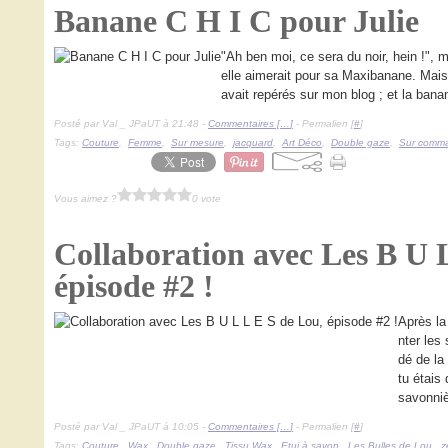
Banane C H I C pour Julie
"Ah ben moi, ce sera du noir, hein !", m
elle aimerait pour sa Maxibanane. Mais 
avait repérés sur mon blog ; et la banan
Posté par Val _ JPaUT à 21:48 -
Commentaires [
…
]
- Permalien [
#
]
Tags:
Couture
,
Femme
,
Sur mesure
,
jacquard
,
Art Déco
,
Double gaze
,
Sur comm
Vous aimez ?
0 vote
Collaboration avec Les B U 
épisode #2 !
Après la 
nter les
dé de la
tu étais
savonniè
Posté par Val _ JPaUT à 10:05 -
Commentaires [
…
]
- Permalien [
#
]
Tags:
Couture
,
Wax
,
Double gaze
,
Tissu Wax
,
Etui à savon
,
Les Bulles de Lou
,
z