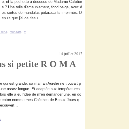
e, et la pochette à dessous de Madame Cafetièr
e ? Une toile d'ameublement, fond beige, avec d
es sortes de mandalas pétaradants imprimés. D
epuis que j'ai ce tissu...
n rond
,
mandala
,
m
14 juillet 2017
us si petite R O M A
 qui est grande, sa maman Aurélie ne trouvait p
euse assez longue. Et adaptée aux températures
Alors elle a eu l'idée de m'en demander une, en do
de coton comme mes Chèches de Beaux Jours q
découvert...
e