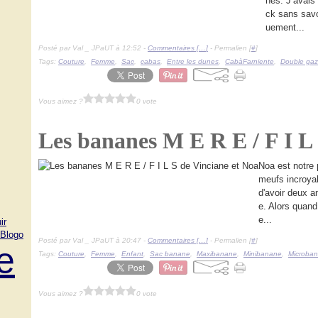
hes. J’avais
ck sans savoi
uement...
Posté par Val _ JPaUT à 12:52 -
Commentaires [
…
]
- Permalien [
#
]
Tags:
Couture
,
Femme
,
Sac
,
cabas
,
Entre les dunes
,
CabàFarniente
,
Double ga
Vous aimez ?
0 vote
Les bananes M E R E / F I L 
Noa est notre 
meufs incroyab
d'avoir deux an
e. Alors quan
e...
ir
Blogo
Posté par Val _ JPaUT à 20:47 -
Commentaires [
…
]
- Permalien [
#
]
e
Tags:
Couture
,
Femme
,
Enfant
,
Sac banane
,
Maxibanane
,
Minibanane
,
Microba
Vous aimez ?
0 vote