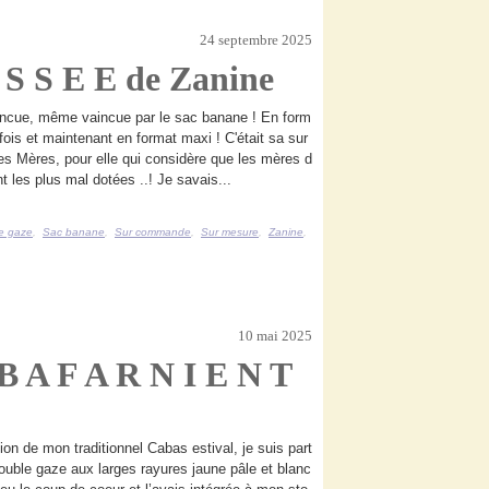
24 septembre 2025
S S E E de Zanine
incue, même vaincue par le sac banane ! En form
 fois et maintenant en format maxi ! C'était sa sur
es Mères, pour elle qui considère que les mères d
t les plus mal dotées ..! Je savais...
e gaze
,
Sac banane
,
Sur commande
,
Sur mesure
,
Zanine
,
10 mai 2025
 B A F A R N I E N T
ion de mon traditionnel Cabas estival, je suis part
double gaze aux larges rayures jaune pâle et blanc