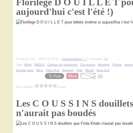
Florilège D O U I L L E T po
aujourd'hui c'est l'été !)
Posté par Val _ JPaUT à 07:21 -
Commentaires [
…
]
- Permalien [
#
]
Tags:
Bébé
,
BBDLD
,
Cadeau de naissance
,
Couverture
,
Broderie
,
Polaire
,
minke
Double gaze
,
Eline
,
Frida DLD
,
Raphaël
,
Felix
,
Maïa2
,
Nina DLD
Vous aimez ?
0 vote
Les C O U S S I N S douillet
n'aurait pas boudés