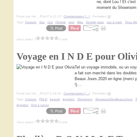
ne, dont Lou ! Et c'est
moment du Showroom d
Posté par Val _ JPaUT à 21:13 -
Commentaires [
…
]
- Permalien [
#
]
Tags:
Couture
,
Sac
,
Cuir
,
Femme
,
rivet
,
Wax
,
Double gaze
,
sac à main
,
Tissu W
Vous aimez ?
0 vote
Voyage en I N D E pour Oliv
Tel un voyage immobile, ou un voyag
a fait son marché dans les double
Beaux Jours 2020 en ligne (merci p
!)....
Posté par Val _ JPaUT à 18:33 -
Commentaires [
…
]
- Permalien [
#
]
Tags:
Couture
,
FDLD
,
beauté
,
lingettes
,
Showroom
,
ShowroomDesBeauxJours
,
T
lingettes
,
Etui à savon
Vous aimez ?
0 vote