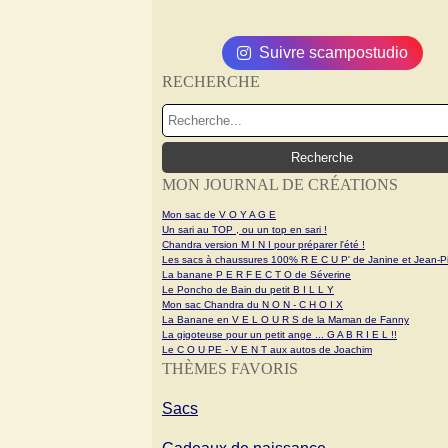
Suivre scampostudio
RECHERCHE
MON JOURNAL DE CRÉATIONS
Mon sac de V O Y A G E
Un sari au TOP , ou un top en sari !
Chandra version M I N I pour préparer l'été !
Les sacs à chaussures 100% R E C U P' de Janine et Jean-Pi
La banane P E R F E C T O de Séverine
Le Poncho de Bain du petit B I L L Y
Mon sac Chandra du N O N - C H O I X
La Banane en V E L O U R S de la Maman de Fanny
La gigoteuse pour un petit ange ... G A B R I E L !!
Le C O U PE - V E N T aux autos de Joachim
THÈMES FAVORIS
Sacs