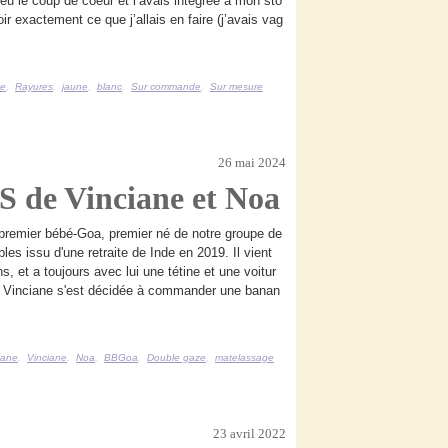
 eu le coup de coeur et l’avais intégrée à mon sto
r exactement ce que j’allais en faire (j’avais vag
ze
,
Rayures
,
jaune
,
blanc
,
Sur commande
,
Sur mesure
26 mai 2024
S de Vinciane et Noa
premier bébé-Goa, premier né de notre groupe de
les issu d'une retraite de Inde en 2019. Il vient
s, et a toujours avec lui une tétine et une voitur
d Vinciane s'est décidée à commander une banan
nane
,
Vinciane
,
Noa
,
BBGoa
,
Double gaze
,
matelassage
23 avril 2022