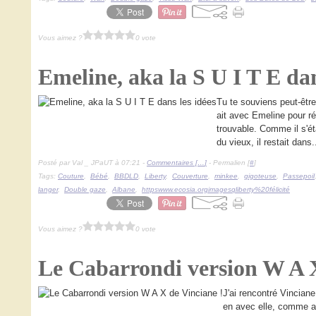
Vous aimez ?
0 vote
Emeline, aka la S U I T E dan
Tu te souviens peut-être
ait avec Emeline pour réa
trouvable. Comme il s'éta
du vieux, il restait dans.
Posté par Val _ JPaUT à 07:21 -
Commentaires [
…
]
- Permalien [
#
]
Tags:
Couture
,
Bébé
,
BBDLD
,
Liberty
,
Couverture
,
minkee
,
gigoteuse
,
Passepoil
langer
,
Double gaze
,
Albane
,
httpswww.ecosia.orgimagesqliberty%20félicité
Vous aimez ?
0 vote
Le Cabarrondi version W A X
J'ai rencontré Vinciane
en avec elle, comme av