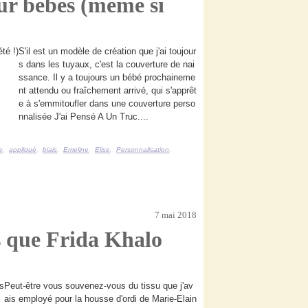
ur bébés (même si
S'il est un modèle de création que j'ai toujour
s dans les tuyaux, c'est la couverture de nai
ssance. Il y a toujours un bébé prochaineme
nt attendu ou fraîchement arrivé, qui s'apprêt
e à s'emmitoufler dans une couverture perso
nnalisée J'ai Pensé A Un Truc....
e
,
appliqué
,
biais
,
Emeline
,
Elise
,
Personnalisation
,
7 mai 2018
s que Frida Khalo
Peut-être vous souvenez-vous du tissu que j'av
ais employé pour la housse d'ordi de Marie-Elain