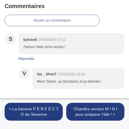
Commentaires
Ajouter un commentaire
S
Sylvien5
25/03/2026 07:12
J'adore l'idée (et le rendu) !
Répondre
V
Val _ JPaUT
25/03/2026 18:00
Merci Sylvie ; ça fait plaisir, et ça déleste !
< La banane P E R F E C T
Chandra version M I N I
O de Séverine
pour préparer l'été ! >