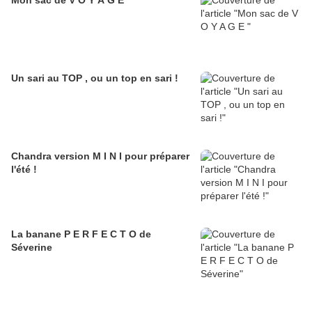
Mon sac de V O Y A G E
Un sari au TOP , ou un top en sari !
Chandra version M I N I pour préparer
l'été !
La banane P E R F E C T O de
Séverine