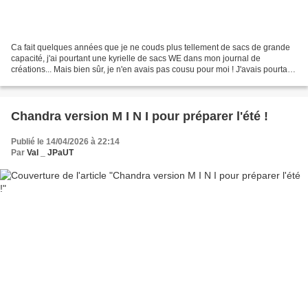
Ca fait quelques années que je ne couds plus tellement de sacs de grande
capacité, j'ai pourtant une kyrielle de sacs WE dans mon journal de
créations... Mais bien sûr, je n'en avais pas cousu pour moi ! J'avais pourtant
bien le tissu depuis plus d'un...
Chandra version M I N I pour préparer l'été !
Publié le 14/04/2026 à 22:14
Par
Val _ JPaUT