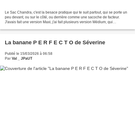
Le Sac Chandra, c'est la besace pratique qui te suit partout, qui se porte un
peu devant, ou sur le côté, ou derrière comme une sacoche de facteur.
J'avais fait une version Maxi, j'ai fait plusieurs version Médium, qui
correspond à la contenance de mes...
La banane P E R F E C T O de Séverine
Publié le 15/03/2026 à 06:58
Par
Val _ JPaUT