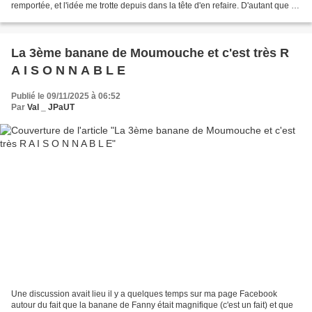
remportée, et l'idée me trotte depuis dans la tête d'en refaire. D'autant que ça
s'inscrit pleinement dans...
La 3ème banane de Moumouche et c'est très R
A I S O N N A B L E
Publié le 09/11/2025 à 06:52
Par
Val _ JPaUT
Une discussion avait lieu il y a quelques temps sur ma page Facebook
autour du fait que la banane de Fanny était magnifique (c'est un fait) et que