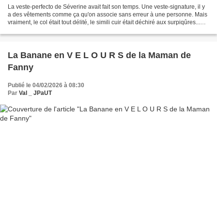
La veste-perfecto de Séverine avait fait son temps. Une veste-signature, il y
a des vêtements comme ça qu'on associe sans erreur à une personne. Mais
vraiment, le col était tout délité, le simili cuir était déchiré aux surpiqûres...
Fallait il simplement...
La Banane en V E L O U R S de la Maman de
Fanny
Publié le 04/02/2026 à 08:30
Par
Val _ JPaUT