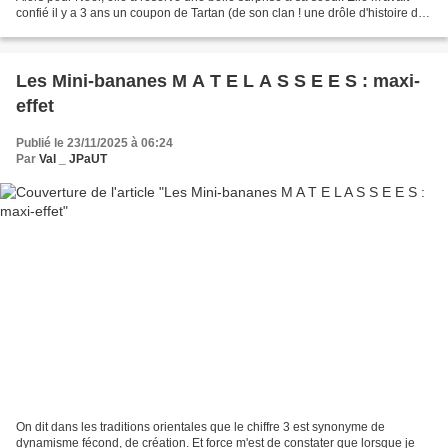
confié il y a 3 ans un coupon de Tartan (de son clan ! une drôle d'histoire de
bouts de terrain qu'on...
Les Mini-bananes M A T E L A S S E E S : maxi-
effet
Publié le 23/11/2025 à 06:24
Par
Val _ JPaUT
On dit dans les traditions orientales que le chiffre 3 est synonyme de
dynamisme fécond, de création. Et force m'est de constater que lorsque je