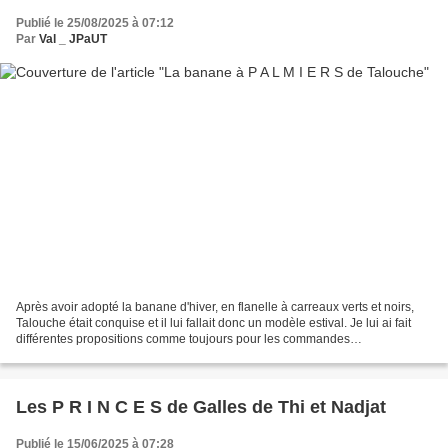
Publié le 25/08/2025 à 07:12
Par
Val _ JPaUT
Après avoir adopté la banane d'hiver, en flanelle à carreaux verts et noirs,
Talouche était conquise et il lui fallait donc un modèle estival. Je lui ai fait
différentes propositions comme toujours pour les commandes
personnalisées, et j'aurais mis ma...
Les P R I N C E S de Galles de Thi et Nadjat
Publié le 15/06/2025 à 07:28