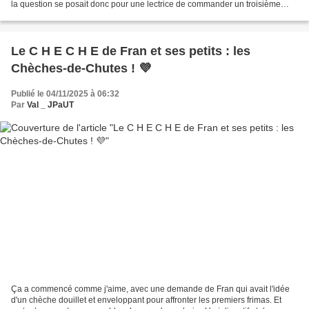
la question se posait donc pour une lectrice de commander un troisième
banane. Ce à quoi Moumouche a répondu...
Le C H E C H E de Fran et ses petits : les
Chèches-de-Chutes ! 💜
Publié le 04/11/2025 à 06:32
Par
Val _ JPaUT
Ça a commencé comme j'aime, avec une demande de Fran qui avait l'idée
d'un chèche douillet et enveloppant pour affronter les premiers frimas. Et