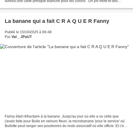
surtout une carte presque blanche pour les coloris : Un joli motif et des
couleurs qui pètent ! Je lui ai...
La banane qui a fait C R A Q U E R Fanny
Publié le 15/10/2025 à 06:48
Par
Val _ JPaUT
Fanny était réfractaire à la banane. Jusqu'au jour où elle a vu celle que
j'avais faite pour Bulle en velours fleuri, la microbanane 'pour le service' où
Bullette peut ranger ses pourboires du resto associatif où elle officie. Et c'est
surtout le tissu...