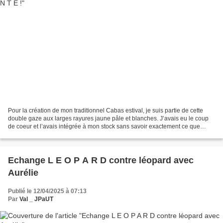
Pour la création de mon traditionnel Cabas estival, je suis partie de cette
double gaze aux larges rayures jaune pâle et blanches. J’avais eu le coup
de coeur et l’avais intégrée à mon stock sans savoir exactement ce que
j’allais en faire (j’avais vaguement...
Echange L E O P A R D contre léopard avec
Aurélie
Publié le 12/04/2025 à 07:13
Par
Val _ JPaUT