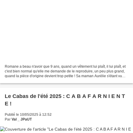
Romane a beau n'avoir que 9 ans, quand un vêtement lui plaît, il lui plaît, et
c'est bien normal qu'elle me demande de le reproduire, un peu plus grand,
quand la pièce d'origine devient trop petite ! Sa maman Aurélie s'étant vu
offrir un magnifique coupon...
Le Cabas de l'été 2025 : C A B A F A R N I E N T
E !
Publié le 10/05/2025 à 12:52
Par
Val _ JPaUT