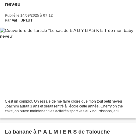
neveu
Publié le 14/09/2025 à 07:12
Par
Val _ JPaUT
C'est un complot. On essaie de me faire croire que mon tout petit neveu
Joachim aurait 3 ans et serait rentré à l'école cette année. Cherry on the
cake, on ouvre maintenant les activités sportives aux nourrissons, et il
pourrait commencer le basket en...
La banane à P A L M I E R S de Talouche