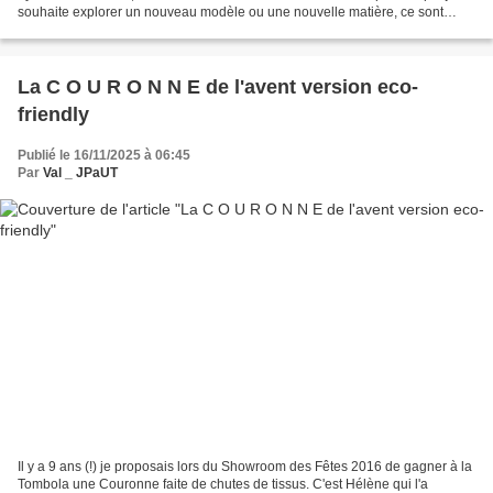
souhaite explorer un nouveau modèle ou une nouvelle matière, ce sont
généralement 3 teintes ou 3 tissus qui...
La C O U R O N N E de l'avent version eco-
friendly
Publié le 16/11/2025 à 06:45
Par
Val _ JPaUT
Il y a 9 ans (!) je proposais lors du Showroom des Fêtes 2016 de gagner à la
Tombola une Couronne faite de chutes de tissus. C'est Hélène qui l'a