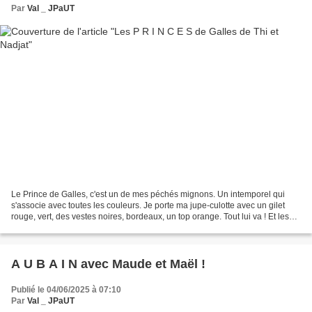
Par
Val _ JPaUT
Le Prince de Galles, c'est un de mes péchés mignons. Un intemporel qui
s'associe avec toutes les couleurs. Je porte ma jupe-culotte avec un gilet
rouge, vert, des vestes noires, bordeaux, un top orange. Tout lui va ! Et les
chutes n'ont pas manqué à leur...
A U B A I N avec Maude et Maël !
Publié le 04/06/2025 à 07:10
Par
Val _ JPaUT