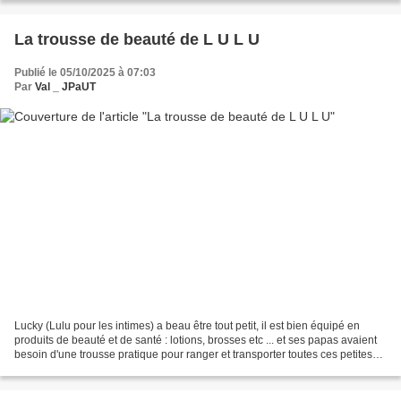
La trousse de beauté de L U L U
Publié le 05/10/2025 à 07:03
Par
Val _ JPaUT
Lucky (Lulu pour les intimes) a beau être tout petit, il est bien équipé en
produits de beauté et de santé : lotions, brosses etc ... et ses papas avaient
besoin d'une trousse pratique pour ranger et transporter toutes ces petites
affaires. Voici Lulu....