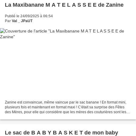
La Maxibanane M A T E L A S S E E de Zanine
Publié le 24/09/2025 à 06:54
Par
Val _ JPaUT
Zanine est convaincue, même vaincue par le sac banane ! En format mini,
plusieurs fois et maintenant en format maxi ! C'était sa surprise des Fêtes
des Mères, pour elle qui considère que les mères des couturières sont les
plus mal dotées ..! Je savais...
Le sac de B A B Y B A S K E T de mon baby