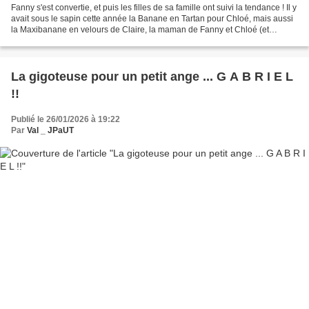
Fanny s'est convertie, et puis les filles de sa famille ont suivi la tendance ! Il y
avait sous le sapin cette année la Banane en Tartan pour Chloé, mais aussi
la Maxibanane en velours de Claire, la maman de Fanny et Chloé (et
Marion, on en parlera plus...
La gigoteuse pour un petit ange ... G A B R I E L
!!
Publié le 26/01/2026 à 19:22
Par
Val _ JPaUT