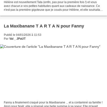
Hélène est nouvellement Tata (enfin, pas pour la première fois !) et vous
avez chacun.e vos petites habitudes quant aux cadeaux de naissance. Ce
n'est pas la première gigoteuse que je couds pour Hélène, et elle souhaitait
des coloris doux et discrets....
La Maxibanane T A R T A N pour Fanny
Publié le 04/01/2026 à 11:53
Par
Val _ JPaUT
Fanny a finalement craqué pour la Maxibanane ... et a contaminé sa famille !
Alors pour Noël, elle a réservé une belle surprise à sa soeur. Elle m'avait