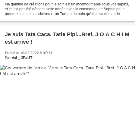
Ma gamme de créations pour le soin est un incontournable sous vos sapins,
et ça n'a pas été démenti cette année avec la commande de Sophie pour
prendre soin de ses cheveux : un Turban de bain qu'elle m'a demandé
spécifiquement en microfibre, et des taies...
Je suis Tata Caca, Tatie Pipi...Bref, J O A C H I M
est arrivé !
Publié le 18/03/2022 à 07:31
Par
Val _ JPaUT