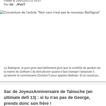
Publié le 25/01/2013 à 19:57
Par
Val _ JPaUT
Le Batsignal, le gros gros spot (tellement gros que le contrôle de gestion de
la mairie de Gotham City doit pleurer quand il faut changer l'ampoule !)
qu'allume le commissaire (Gordon?) pour appeler Batman. Et on aurait pu
croire que je voulais lui rendre...
Sac de JoyeuxAnniversaire de Talouche (an
ultimate defi 13) : si tu n'as pas de George,
prends donc son frère !