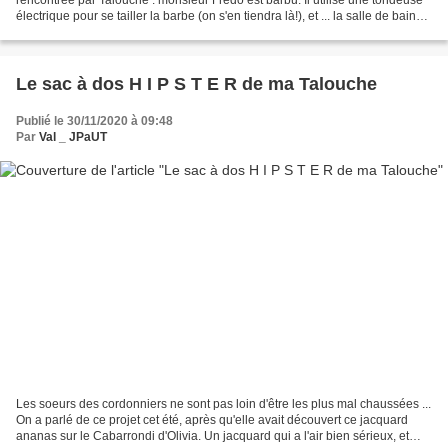
électrique pour se tailler la barbe (on s'en tiendra là!), et ... la salle de bain
en garde les stigmates...
Le sac à dos H I P S T E R de ma Talouche
Publié le 30/11/2020 à 09:48
Par
Val _ JPaUT
Les soeurs des cordonniers ne sont pas loin d'être les plus mal chaussées ...
On a parlé de ce projet cet été, après qu'elle avait découvert ce jacquard
ananas sur le Cabarrondi d'Olivia. Un jacquard qui a l'air bien sérieux, et