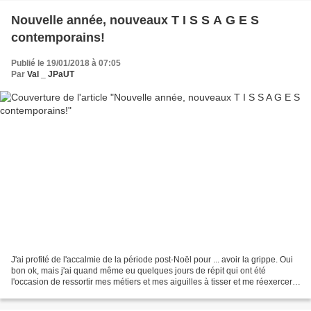
Nouvelle année, nouveaux T I S S A G E S
contemporains!
Publié le 19/01/2018 à 07:05
Par
Val _ JPaUT
J'ai profité de l'accalmie de la période post-Noël pour ... avoir la grippe. Oui
bon ok, mais j'ai quand même eu quelques jours de répit qui ont été
l'occasion de ressortir mes métiers et mes aiguilles à tisser et me réexercer.
Ceux que j'avais réalisés...