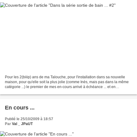
Pour les 2(biiip) ans de ma Talouche, pour l'installation dans sa nouvelle
maison, pour qu'elle soit la plus jolie (comme Inès, mais pas dans la même
catégorie ...) le premier de mes en-cours arrivé à échéance ... et en
exclusivité mondiale, le making-of...
En cours ...
Publié le 25/10/2009 à 18:57
Par
Val _ JPaUT