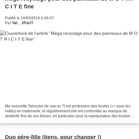
C I T E fine
Publié le 10/05/2016 à 06:57
Par
Val _ JPaUT
Ma soeurette Talouche (le sais-tu ?) est professeur des écoles (<
> pour les
initiés) en maternelle, et régulièrement elle est confrontée au manque de
dextérité fine de ses élèves, en particulier pour la manipulation des boutons,
zips, et autres...
Duo père-fille (tiens, pour changer !)