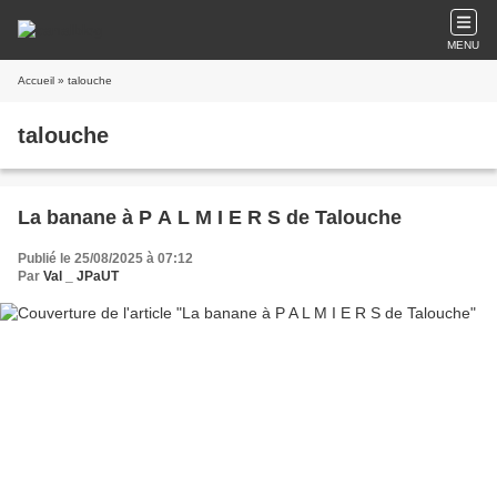
MENU
Accueil
» talouche
talouche
La banane à P A L M I E R S de Talouche
Publié le 25/08/2025 à 07:12
Par
Val _ JPaUT