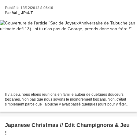
Publié le 13/12/2012 à 06:10
Par
Val _ JPaUT
Il y a peu, nous étions réunions en famille autour de quelques douceurs
toscanes. Non pas que nous soyons le moindrement toscans. Non, c'était
simplement parce que Talouche y avait passé quelques jours pour y fêter
son anniversaire, et pas n'importe lequel...
Japanese Christmas // Edit Champignons & Jeu
!