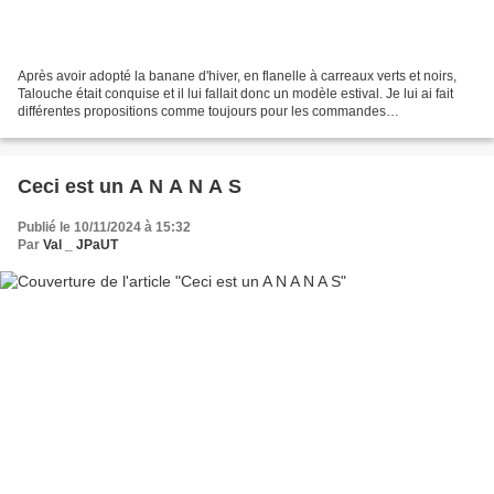
Après avoir adopté la banane d'hiver, en flanelle à carreaux verts et noirs,
Talouche était conquise et il lui fallait donc un modèle estival. Je lui ai fait
différentes propositions comme toujours pour les commandes
personnalisées, et j'aurais mis ma...
Ceci est un A N A N A S
Publié le 10/11/2024 à 15:32
Par
Val _ JPaUT