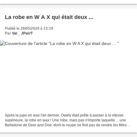
puis, en y regardant mieux...
La robe en W A X qui était deux ...
Publié le 28/05/2020 à 13:19
Par
Val _ JPaUT
Après la jupe en wax l'an dernier, Owély était prête à passer à la vitesse
supérieure, la robe en wax ! Une robe, mais pas n'importe laquelle ... une
Belladone de Deer and Doe, dont la coupe ne finit pas de rendre les filles
plus jolies, selon la formule...