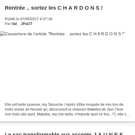
Rentrée .. sortez les C H A R D O N S !
Publié le 07/09/2017 à 07:36
Par
Val _ JPaUT
Elle est belle joueuse, ma Talouche ! Après s'être moquée de moi lors de
notre soirée de Nouvel an, découvrant la chanson Makeba de Jain ("euh
non mais allo quoi, Makeba, ma che bella, n'importe quoi ce truc...!"), elle s'y
est mise et s'est enjaillée...
Le sac transformable aux accents J A U N E S