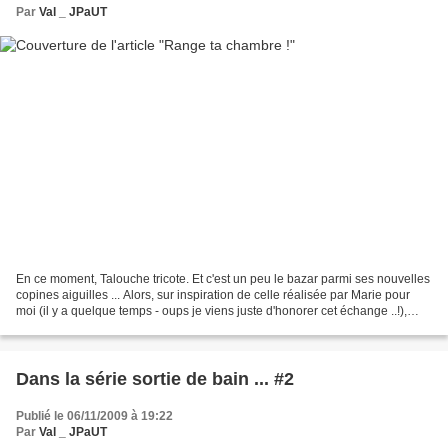
Par
Val _ JPaUT
En ce moment, Talouche tricote. Et c'est un peu le bazar parmi ses nouvelles
copines aiguilles ... Alors, sur inspiration de celle réalisée par Marie pour
moi (il y a quelque temps - oups je viens juste d'honorer cet échange ..!),
voici une petite pochette...
Dans la série sortie de bain ... #2
Publié le 06/11/2009 à 19:22
Par
Val _ JPaUT