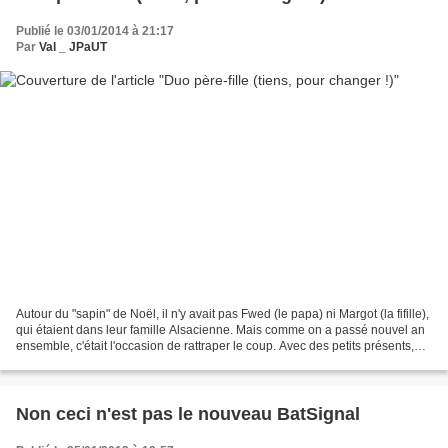
Publié le 03/01/2014 à 21:17
Par
Val _ JPaUT
Autour du "sapin" de Noël, il n'y avait pas Fwed (le papa) ni Margot (la fifille),
qui étaient dans leur famille Alsacienne. Mais comme on a passé nouvel an
ensemble, c'était l'occasion de rattraper le coup. Avec des petits présents,
plutôt pour le clin...
Non ceci n'est pas le nouveau BatSignal