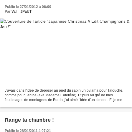
Publié le 27/01/2012 à 06:00
Par
Val _ JPaUT
J'avais dans l'idée de déposer au pied du sapin un pyjama pour Talouche,
comme pour Janine (aka Madame Cafetière). Et puis au gré de mes
feuilletages de montagnes de Burda, j'ai aimé l'idée d'un kimono. Et je me
suis souvenu du coupon de coton japonais...
Range ta chambre !
Publié le 28/01/2011 à 07:21