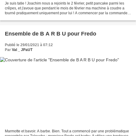
Je suis tatie ! Joachim nous a rejoints le 2 février, petit pancake parmi les
crêpes, et j'avoue que pendant le mois de février ma machine à coudre a
tourné pratiquement uniquement pour lui ! A commencer par la commande
de Fran, une tatie de coeur de...
Ensemble de B A R B U pour Fredo
Publié le 29/01/2021 à 07:12
Par
Val _ JPaUT
Marmotte et bavoir. A barbe. Bien. Tout a commencé par une problématique
rencontrée par Talouche : monsieur Fredo est barbu. Il utilise une tondeuse