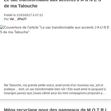
de ma Talouche
Publié le 21/03/2017 à 07:21
Par
Val _ JPaUT
Ma Talouche, ma grande petite soeur, avait envie d'un nouveau sac, joli et
pratique ... bref, un sac transformable bien sûr ! Elle avait aimé le jacquard à
losanges jaunes que j'avais utilisé pour les mini-compagnons proposés pour
les fêtes ; je l'ai...
Méga recyclage pour des panneaux de M O T R I