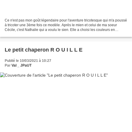
Ce n'est pas mon goût légendaire pour l'aventure tricotesque qui m'a poussé
à tricoter une 3ème fois ce modèle. Après le mien et celui de ma soeur
Cécile, c'est Nathalie qui a voulu le sien. Elle a choisi les couleurs en
automne 2021 et mon grand optimisme...
Le petit chaperon R O U I L L E
Publié le 10/03/2021 à 10:27
Par
Val _ JPaUT