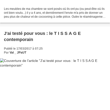
Les meubles de ma chambre se sont posés où ils ont pu (ou peut-être où ils
ont bien voulu...) il y a 4 ans, et dernièrement l'envie m'a pris de donner un
peu plus de chaleur et de cocooning à cette pièce. Outre le réaménagement
des meubles, le changemet...
J'ai testé pour vous : le T I S S A G E
contemporain
Publié le 17/03/2017 à 07:25
Par
Val _ JPaUT