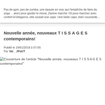
Pas de gym, pas de zumba, une épaule en vrac qui l'empêche de faire du
yoga ... alors pour garder le moral, Zanine marche ! Et pour marcher avec
confort et élégance, elle voulait une cape. Une belle cape, bien couvrante, et
avec une capuche pour les jours...
Nouvelle année, nouveaux T I S S A G E S
contemporains!
Publié le 19/01/2018 à 07:05
Par
Val _ JPaUT