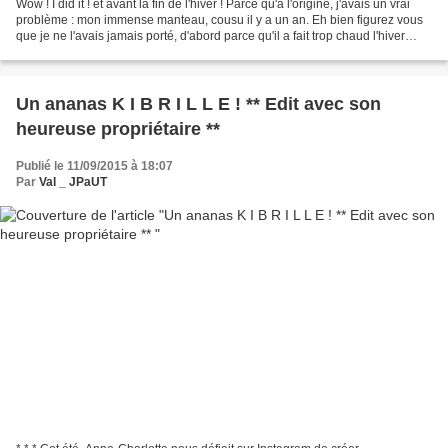
Wow ! I did it ! et avant la fin de l'hiver ! Parce qu'à l'origine, j'avais un vrai
problème : mon immense manteau, cousu il y a un an. Eh bien figurez vous
que je ne l'avais jamais porté, d'abord parce qu'il a fait trop chaud l'hiver
dernier, puis, l'automne...
Un ananas K I B R I L L E ! ** Edit avec son
heureuse propriétaire **
Publié le 11/09/2015 à 18:07
Par
Val _ JPaUT