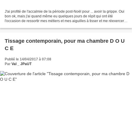
J'ai profité de l'accalmie de la période post-Noël pour ... avoir la grippe. Oui
bon ok, mais j'ai quand même eu quelques jours de répit qui ont été
l'occasion de ressortir mes métiers et mes aiguilles à tisser et me réexercer.
Ceux que j'avais réalisés...
Tissage contemporain, pour ma chambre D O U
C E
Publié le 14/04/2017 à 07:08
Par
Val _ JPaUT