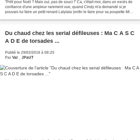
"Prêt pour Noël ? Mais oui, pas de souci !" Ca, c'était moi, dans un excès de
confiance d'une ampleur rarement vue, quand Cindy m'a demandé si je
pouvais lui faire un petit renard Lalylala (enfin le faire pour sa poupette Mia,
officiellement). Malgré...
Du chaud chez les serial défileuses : Ma C A S C
A D E de torsades ...
Publié le 29/02/2016 à 08:25
Par
Val _ JPaUT