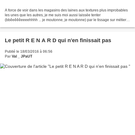
A force de voir dans les magasins des laines aux textures plus improbables
les unes que les autres, je me suis moi aussi laissée tenter
(bbêeêêêeeeehhhh ... je moutonne, je moutonne) par le tissage sur métier.
J'ai mis le temps ... puisque j'ai commencé...
Le petit R E N A R D qui n'en finissait pas
Publié le 18/03/2016 à 06:56
Par
Val _ JPaUT