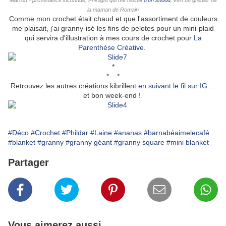
Marron - provenance inconnue, Phil light qui me restait
d'un snood
, vert du grenier de
la maman de Romain
Comme mon crochet était chaud et que l'assortiment de couleurs
me plaisait, j'ai granny-isé les fins de pelotes pour un mini-plaid
qui servira d'illustration à mes cours de crochet pour
La
Parenthèse Créative
.
*
* *
Retrouvez les autres créations kibrillent
en suivant le fil sur IG
...
et bon week-end !
#Déco
#Crochet
#Phildar
#Laine
#ananas
#barnabéaimelecafé
#blanket
#granny
#granny géant
#granny square
#mini blanket
Partager
Vous aimerez aussi