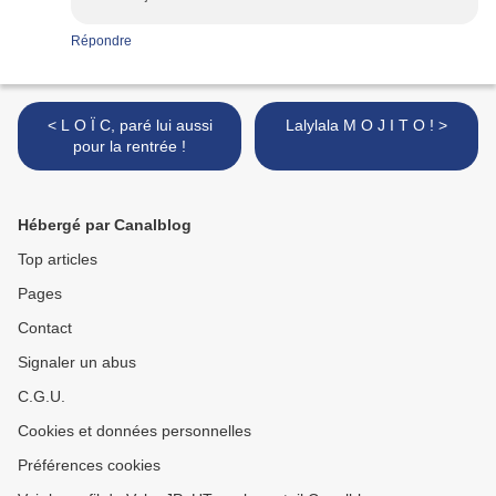
Répondre
< L O Ï C, paré lui aussi
Lalylala M O J I T O ! >
pour la rentrée !
Hébergé par Canalblog
Top articles
Pages
Contact
Signaler un abus
C.G.U.
Cookies et données personnelles
Préférences cookies