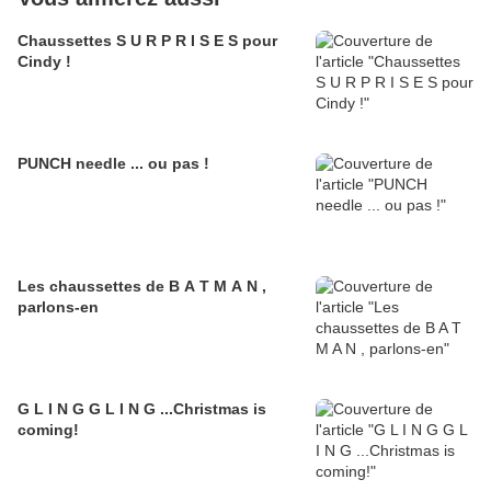
Chaussettes S U R P R I S E S pour
Cindy !
PUNCH needle ... ou pas !
Les chaussettes de B A T M A N ,
parlons-en
G L I N G G L I N G ...Christmas is
coming!