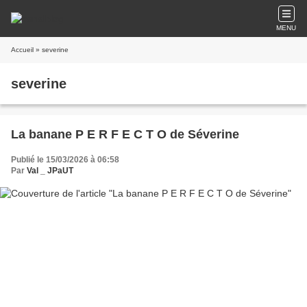
MENU
Accueil
» severine
severine
La banane P E R F E C T O de Séverine
Publié le 15/03/2026 à 06:58
Par
Val _ JPaUT