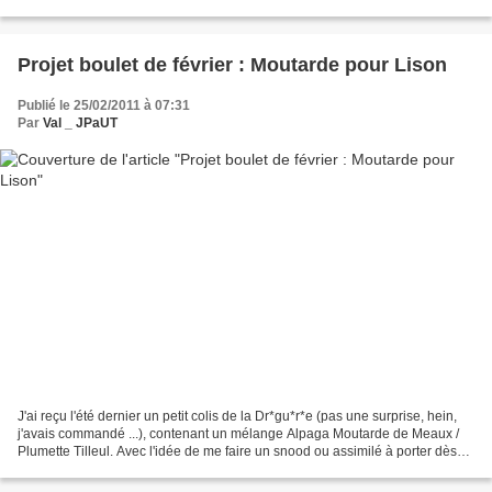
l'imprimé zèbre. Elle le...
Projet boulet de février : Moutarde pour Lison
Publié le 25/02/2011 à 07:31
Par
Val _ JPaUT
J'ai reçu l'été dernier un petit colis de la Dr*gu*r*e (pas une surprise, hein,
j'avais commandé ...), contenant un mélange Alpaga Moutarde de Meaux /
Plumette Tilleul. Avec l'idée de me faire un snood ou assimilé à porter dès
les premiers frimats. J'avais...