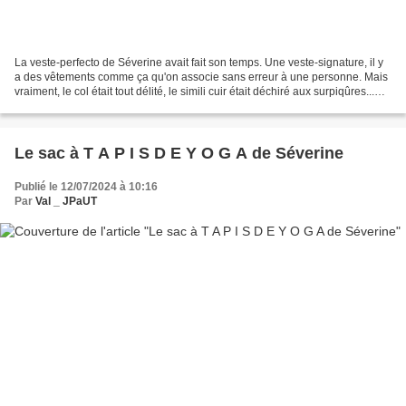
La veste-perfecto de Séverine avait fait son temps. Une veste-signature, il y
a des vêtements comme ça qu'on associe sans erreur à une personne. Mais
vraiment, le col était tout délité, le simili cuir était déchiré aux surpiqûres...
Fallait il simplement...
Le sac à T A P I S D E Y O G A de Séverine
Publié le 12/07/2024 à 10:16
Par
Val _ JPaUT