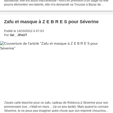
bijouteuse, elle est aussi macrameuse ! Alors en prévision d'un stage où elle
pourra démontrer ses talents, elle m'a demandé sa Trousse à Bazar de
Macrameuse que voici : Et puis,...
Zafu et masque à Z E B R E S pour Séverine
Publié le 14/10/2022 à 07:03
Par
Val _ JPaUT
J'avais carte blanche pour ce zafu, cadeau de Rebecca à Séverine pour son
anniversaire (oui , c'était en mars ... j'ai un peu tardé). Mais quand tu connais
Séverine, tu ne peux pas imaginer autre chose que son imprimé chouchou,