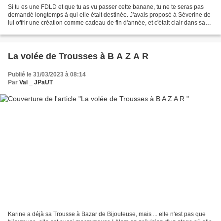
Si tu es une FDLD et que tu as vu passer cette banane, tu ne te seras pas
demandé longtemps à qui elle était destinée. J'avais proposé à Séverine de
lui offrir une création comme cadeau de fin d'année, et c'était clair dans sa
tête, ce serait une banane....
La volée de Trousses à B A Z A R
Publié le 31/03/2023 à 08:14
Par
Val _ JPaUT
Karine a déjà sa Trousse à Bazar de Bijouteuse, mais ... elle n'est pas que