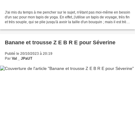
J'ai mis du temps à me pencher sur le sujet, n'étant pas moi-même en besoin
d'un sac pour mon tapis de yoga. En effet, j'utilise un tapis de voyage, très fin
et très souple, qui se plie jusqu'à avoir la taille d'un bouquin ; mais il est très
peu isolant...
Banane et trousse Z E B R E pour Séverine
Publié le 20/10/2023 à 20:19
Par
Val _ JPaUT