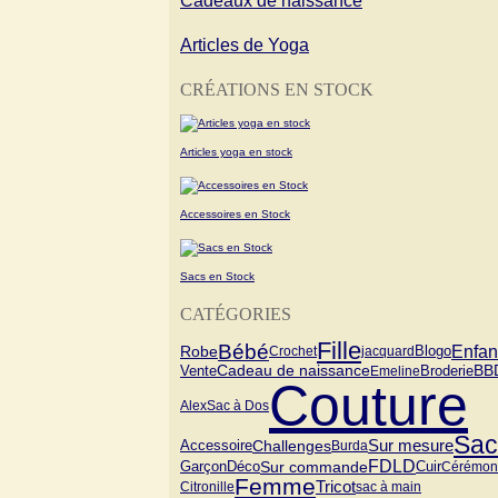
Cadeaux de naissance
Articles de Yoga
CRÉATIONS EN STOCK
Articles yoga en stock
Accessoires en Stock
Sacs en Stock
CATÉGORIES
Fille
Bébé
Enfan
Blogo
Robe
Crochet
jacquard
Cadeau de naissance
Vente
BB
Emeline
Broderie
Couture
Alex
Sac à Dos
Sac
Challenges
Sur mesure
Accessoire
Burda
FDLD
Garçon
Sur commande
Cuir
Déco
Cérémon
Femme
Tricot
Citronille
sac à main