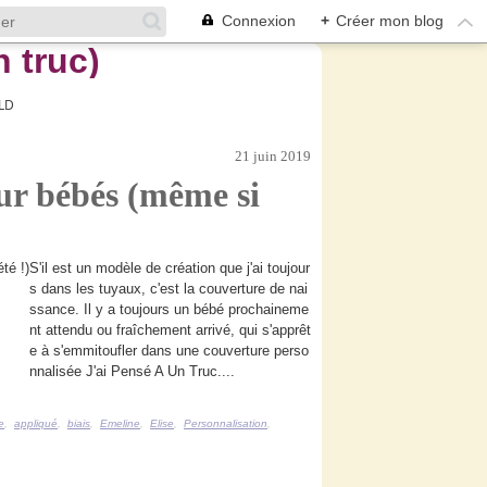
Connexion
+
Créer mon blog
LD
21 juin 2019
ur bébés (même si
S'il est un modèle de création que j'ai toujour
s dans les tuyaux, c'est la couverture de nai
ssance. Il y a toujours un bébé prochaineme
nt attendu ou fraîchement arrivé, qui s'apprêt
e à s'emmitoufler dans une couverture perso
nnalisée J'ai Pensé A Un Truc....
e
,
appliqué
,
biais
,
Emeline
,
Elise
,
Personnalisation
,