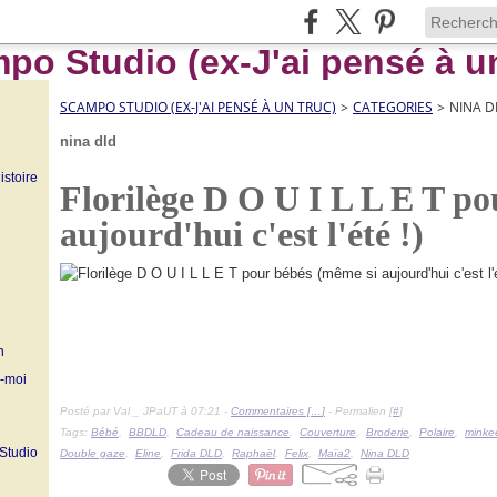
SCAMPO STUDIO (EX-J'AI PENSÉ À UN TRUC)
>
CATEGORIES
>
NINA D
nina dld
istoire
Florilège D O U I L L E T po
aujourd'hui c'est l'été !)
n
z-moi
Posté par Val _ JPaUT à 07:21 -
Commentaires [
…
]
- Permalien [
#
]
Tags:
Bébé
,
BBDLD
,
Cadeau de naissance
,
Couverture
,
Broderie
,
Polaire
,
minke
 Studio
Double gaze
,
Eline
,
Frida DLD
,
Raphaël
,
Felix
,
Maïa2
,
Nina DLD