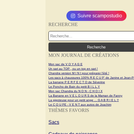
Suivre scampostudio
RECHERCHE
MON JOURNAL DE CRÉATIONS
Mon sac de V O Y A G E
Un sari au TOP , ou un top en sari !
Chandra version M I N I pour préparer l'été !
Les sacs à chaussures 100% R E C U P' de Janine et Jean-Pi
La banane P E R F E C T O de Séverine
Le Poncho de Bain du petit B I L L Y
Mon sac Chandra du N O N - C H O I X
La Banane en V E L O U R S de la Maman de Fanny
La gigoteuse pour un petit ange ... G A B R I E L !!
Le C O U PE - V E N T aux autos de Joachim
THÈMES FAVORIS
Sacs