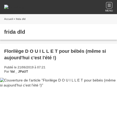
MENU
Accueil
» frida dld
frida dld
Florilège D O U I L L E T pour bébés (même si
aujourd'hui c'est l'été !)
Publié le 21/06/2019 à 07:21
Par
Val _ JPaUT