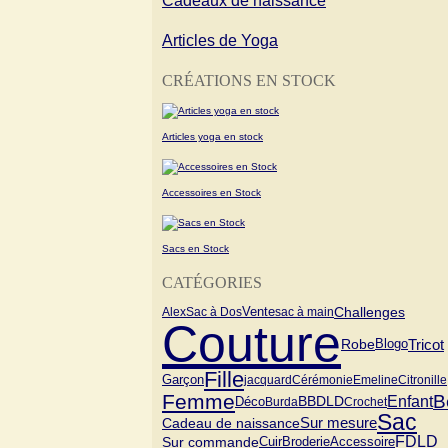
Cadeaux de naissance
Articles de Yoga
CRÉATIONS EN STOCK
Articles yoga en stock
Accessoires en Stock
Sacs en Stock
CATÉGORIES
Vente
Challenges
Alex
Sac à Dos
sac à main
Couture
Tricot
Blogo
Robe
Fille
Garçon
jacquard
Cérémonie
Emeline
Citronille
Femme
B
Enfant
BBDLD
Déco
Burda
Crochet
Sac
Cadeau de naissance
Sur mesure
FDLD
Sur commande
Cuir
Broderie
Accessoire