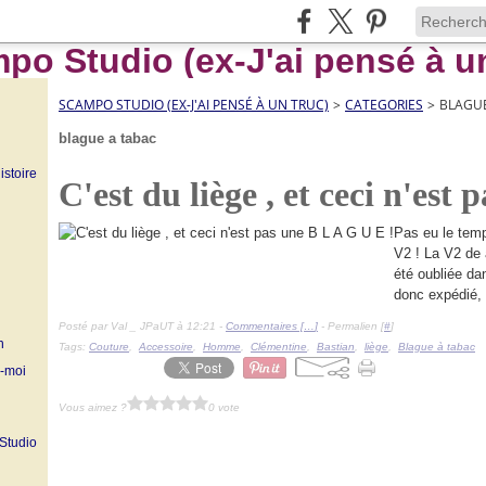
SCAMPO STUDIO (EX-J'AI PENSÉ À UN TRUC)
>
CATEGORIES
>
BLAGUE
blague a tabac
istoire
C'est du liège , et ceci n'est
Pas eu le temps
V2 ! La V2 de 
été oubliée dan
donc expédié, 
Posté par Val _ JPaUT à 12:21 -
Commentaires [
…
]
- Permalien [
#
]
n
Tags:
Couture
,
Accessoire
,
Homme
,
Clémentine
,
Bastian
,
liège
,
Blague à tabac
z-moi
Vous aimez ?
0 vote
 Studio