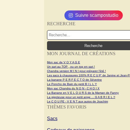
Suivre scampostudio
RECHERCHE
MON JOURNAL DE CRÉATIONS
Mon sac de V O Y A G E
Un sari au TOP , ou un top en sari !
Chandra version M I N I pour préparer l'été !
Les sacs à chaussures 100% R E C U P' de Janine et Jean-Pi
La banane P E R F E C T O de Séverine
Le Poncho de Bain du petit B I L L Y
Mon sac Chandra du N O N - C H O I X
La Banane en V E L O U R S de la Maman de Fanny
La gigoteuse pour un petit ange ... G A B R I E L !!
Le C O U PE - V E N T aux autos de Joachim
THÈMES FAVORIS
Sacs