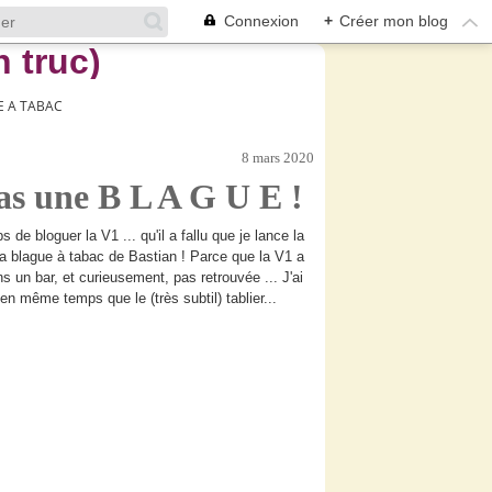
Connexion
+
Créer mon blog
 A TABAC
8 mars 2020
 pas une B L A G U E !
 de bloguer la V1 ... qu'il a fallu que je lance la
a blague à tabac de Bastian ! Parce que la V1 a
s un bar, et curieusement, pas retrouvée ... J'ai
en même temps que le (très subtil) tablier...