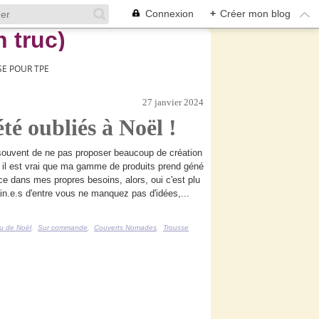
Connexion
+
Créer mon blog
E POUR TPE
27 janvier 2024
é oubliés à Noël !
ouvent de ne pas proposer beaucoup de création
 il est vrai que ma gamme de produits prend géné
e dans mes propres besoins, alors, oui c'est plu
ain.e.s d'entre vous ne manquez pas d'idées,...
u de Noël
,
Sur commande
,
Couverts Nomades
,
Trousse