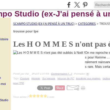
SCAMPO STUDIO (EX-J'AI PENSÉ À UN TRUC)
>
CATEGORIES
>
TROUSS
trousse pour tpe
istoire
Les H O M M E S n'ont pas ét
On me reproche s
s pour Homme ...
ralement naissanc
s rare. Mais cert
Posté par Val _ JPaUT à 07:59 -
Commentaires [
…
]
- Permalien [
#
]
n
Tags:
Couture
,
Homme
,
Sur mesure
,
Housse de PC
,
bouillotte aux graines
,
cadea
pour TPE
z-moi
Vous aimez ?
1 vote
 Studio