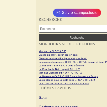
Suivre scampostudio
RECHERCHE
MON JOURNAL DE CRÉATIONS
Mon sac de V O Y A G E
Un sari au TOP , ou un top en sari !
Chandra version M I N I pour préparer l'été !
Les sacs à chaussures 100% R E C U P' de Janine et Jean-Pi
La banane P E R F E C T O de Séverine
Le Poncho de Bain du petit B I L L Y
Mon sac Chandra du N O N - C H O I X
La Banane en V E L O U R S de la Maman de Fanny
La gigoteuse pour un petit ange ... G A B R I E L !!
Le C O U PE - V E N T aux autos de Joachim
THÈMES FAVORIS
Sacs