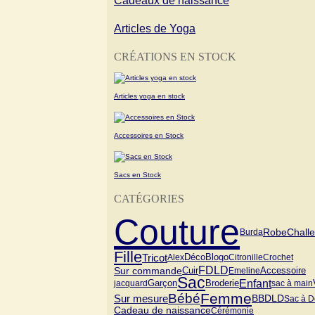
Cadeaux de naissance
Articles de Yoga
CRÉATIONS EN STOCK
Articles yoga en stock
Accessoires en Stock
Sacs en Stock
CATÉGORIES
Couture
Chall
Robe
Burda
Fille
Tricot
Blogo
Alex
Déco
Citronille
Crochet
FDLD
Sur commande
Cuir
Emeline
Accessoire
Sac
Enfant
Garçon
jacquard
Broderie
sac à main
Femme
Bébé
Sur mesure
BBDLD
Sac à D
Cadeau de naissance
Cérémonie