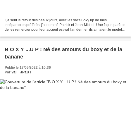
Ça sent le retour des beaux jours, avec les sacs Boxy up de mes
inséparables préférés, j'ai nommé Patrick et Jean-Michel. Une façon parfaite
de les remercier pour leur accueil estival l'an dernier, ils aimaient le modèle
de mon sac Boxy Up pensé pour...
B O X Y ...U P ! Né des amours du boxy et de la
banane
Publié le 17/05/2022 à 10:36
Par
Val _ JPaUT