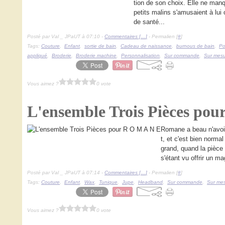
tion de son choix. Elle ne manq
petits malins s'amusaient à lui 
de santé...
Posté par Val _ JPaUT à 07:10 -
Commentaires [
…
]
- Permalien [
#
]
Tags:
Couture
,
Enfant
,
sortie de bain
,
Cadeau de naissance
,
burnous de bain
,
Po
appliqué
,
Broderie
,
Broderie machine
,
Personnalisation
,
Sur commande
,
Sur mes
Vous aimez ?
0 vote
L'ensemble Trois Pièces po
Romane a beau n'avoir 
t, et c'est bien norma
grand, quand la pièce 
s'étant vu offrir un m
Posté par Val _ JPaUT à 07:14 -
Commentaires [
…
]
- Permalien [
#
]
Tags:
Couture
,
Enfant
,
Wax
,
Tunique
,
Jupe
,
Headband
,
Sur commande
,
Sur me
Vous aimez ?
0 vote