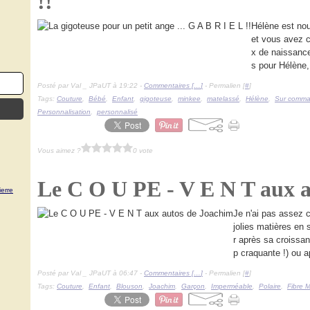
!!
Hélène est nou
et vous avez 
x de naissance
s pour Hélène, 
Posté par Val _ JPaUT à 19:22 -
Commentaires [
…
]
- Permalien [
#
]
Tags:
Couture
,
Bébé
,
Enfant
,
gigoteuse
,
minkee
,
matelassé
,
Hélène
,
Sur comm
Personnalisation
,
personnalisé
Vous aimez ?
0 vote
Le C O U PE - V E N T aux 
erre
Je n'ai pas assez 
jolies matières en 
r après sa croissan
p craquante !) ou a
Posté par Val _ JPaUT à 06:47 -
Commentaires [
…
]
- Permalien [
#
]
Tags:
Couture
,
Enfant
,
Blouson
,
Joachim
,
Garçon
,
Imperméable
,
Polaire
,
Fibre 