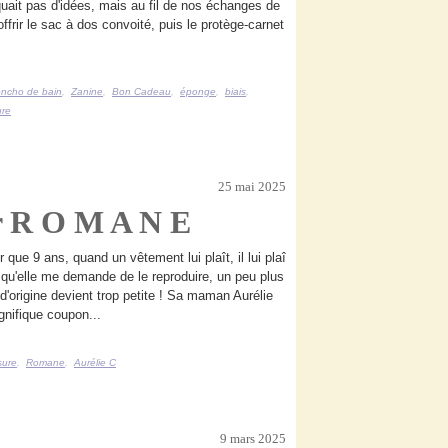
uait pas d'idées, mais au fil de nos échanges de
offrir le sac à dos convoité, puis le protège-carnet
ncho de bain
,
Zanine
,
Bon Cadeau
,
éponge
,
biais
,
ure
25 mai 2025
ur R O M A N E
que 9 ans, quand un vêtement lui plaît, il lui plaî
l qu'elle me demande de le reproduire, un peu plus
d'origine devient trop petite ! Sa maman Aurélie
agnifique coupon...
sure
,
Romane
,
Aurélie C
9 mars 2025