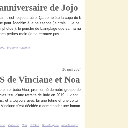
anniversaire de Jojo
in, c'est toujours utile. Ça complète la cape de b
ue pour Joachim à la naissance (je crois ... je ne l
n photos!), le poncho de bain/plage que sa mama
ses petites main (je ne retrouve pas...
erie
,
Broderie machine
26 mai 2024
S de Vinciane et Noa
premier bébé-Goa, premier né de notre groupe de
les issu d'une retraite de Inde en 2019. Il vient
s, et a toujours avec lui une tétine et une voitur
d Vinciane s'est décidée à commander une banan
nane
,
Vinciane
,
Noa
,
BBGoa
,
Double gaze
,
matelassage