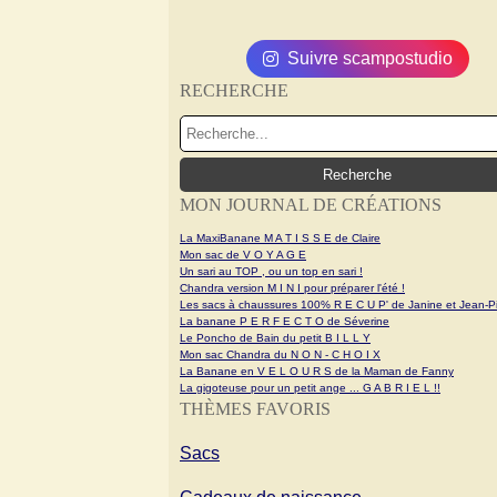
Suivre scampostudio
RECHERCHE
MON JOURNAL DE CRÉATIONS
La MaxiBanane M A T I S S E de Claire
Mon sac de V O Y A G E
Un sari au TOP , ou un top en sari !
Chandra version M I N I pour préparer l'été !
Les sacs à chaussures 100% R E C U P' de Janine et Jean-Pi
La banane P E R F E C T O de Séverine
Le Poncho de Bain du petit B I L L Y
Mon sac Chandra du N O N - C H O I X
La Banane en V E L O U R S de la Maman de Fanny
La gigoteuse pour un petit ange ... G A B R I E L !!
THÈMES FAVORIS
Sacs