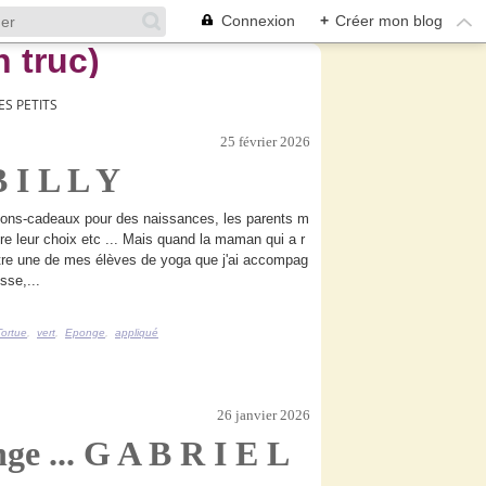
Connexion
+
Créer mon blog
ES PETITS
25 février 2026
 I L L Y
 bons-cadeaux pour des naissances, les parents m
ire leur choix etc ... Mais quand la maman qui a r
tre une de mes élèves de yoga que j'ai accompag
sse,...
Tortue
,
vert
,
Eponge
,
appliqué
26 janvier 2026
ge ... G A B R I E L