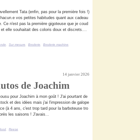
vellement Tata (enfin, pas pour la première fois !)
chacun.e vos petites habitudes quant aux cadeau
. Ce n'est pas la première gigoteuse que je coud
et elle souhaitait des coloris doux et discrets....
ande
,
Sur mesure
,
Broderie
,
Broderie machine
,
14 janvier 2026
autos de Joachim
cousu pour Joachim à mon goût ! J'ai pourtant de
stock et des idées mais j'ai l'impression de galope
ce (à 4 ans, c'est trop tard pour la barboteuse tro
près les saisons ! J'avais...
Mood
,
Reese