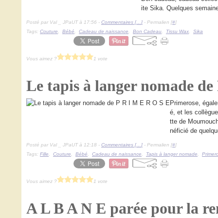
ite Sika. Quelques semaine
Posté par Val _ JPaUT à 17:56 -
Commentaires [
…
]
- Permalien [
#
]
Tags:
Couture
,
Bébé
,
Cadeau de naissance
,
Bon Cadeau
,
Tissu Wax
,
Sika
Vous aimez ?
1 vote
Le tapis à langer nomade de
Primerose, égale
é, et les collèg
tte de Moumouche)
néficié de quelqu
Posté par Val _ JPaUT à 12:18 -
Commentaires [
…
]
- Permalien [
#
]
Tags:
Fille
,
Couture
,
Bébé
,
Cadeau de naissance
,
Tapis à langer nomade
,
Primer
Vous aimez ?
1 vote
A L B A N E parée pour la re