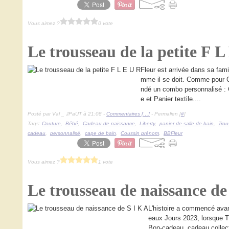
Vous aimez ?
0 vote
Le trousseau de la petite F 
Fleur est arrivée dans sa fami
mme il se doit. Comme pour C
ndé un combo personnalisé : 
e et Panier textile....
Posté par Val _ JPaUT à 21:08 -
Commentaires [
…
]
- Permalien [
#
]
Tags:
Couture
,
Bébé
,
Cadeau de naissance
,
Liberty
,
panier de salle de bain
,
Trou
cadeau
,
personnalisé
,
cape de bain
,
Coussin prénom
,
BBFleur
Vous aimez ?
1 vote
Le trousseau de naissance de
L'histoire a commencé ava
eaux Jours 2023, lorsque
Bon-cadeau, cadeau collecti