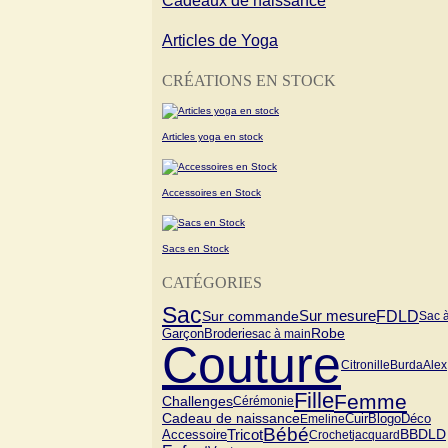
Cadeaux de naissance
Articles de Yoga
CRÉATIONS EN STOCK
Articles yoga en stock
Accessoires en Stock
Sacs en Stock
CATÉGORIES
Sac
FDLD
Sur commande
Sur mesure
Sac 
Garçon
Robe
Broderie
sac à main
Couture
Citronille
Burda
Alex
Fille
Femme
Challenges
Cérémonie
Cadeau de naissance
Blogo
Cuir
Emeline
Déco
Bébé
Tricot
BBDLD
Accessoire
Crochet
jacquard