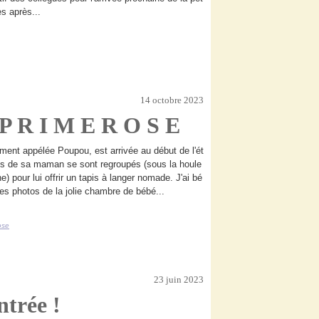
s après...
14 octobre 2023
 P R I M E R O S E
ment appélée Poupou, est arrivée au début de l'ét
ues de sa maman se sont regroupés (sous la houle
 pour lui offrir un tapis à langer nomade. J'ai bé
es photos de la jolie chambre de bébé...
ose
23 juin 2023
ntrée !