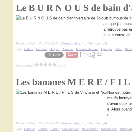
Le B U R N O U S de bain d'
Un burnous de ba
ain que j'ai cous
a retrouve pas e
n lui a cousu de 
Posté par Val _ JPaUT à 12:42 -
Commentaires [
…
]
- Permalien [
#
]
Tags:
Enfant
,
Couture
,
Garçon
,
Joachim
,
burnous de bain
,
Eponge
,
Stitch
,
Brod
Vous aimez ?
0 vote
Les bananes M E R E / F I L 
Noa est notre 
meufs incroyab
d'avoir deux an
e. Alors quan
e...
Posté par Val _ JPaUT à 20:47 -
Commentaires [
…
]
- Permalien [
#
]
Tags:
Couture
,
Femme
,
Enfant
,
Sac banane
,
Maxibanane
,
Minibanane
,
Microba