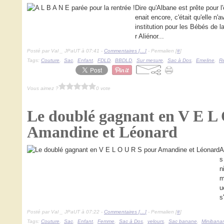
Dire qu'Albane est prête pour l
enait encore, c'était qu'elle n
institution pour les Bébés de 
r Aliénor...
Posté par Val _ JPaUT à 07:41 -
Commentaires [
…
]
- Permalien [
#
]
Tags:
Couture
,
Sac
,
Enfant
,
FDLD
,
BBDLD
,
Sur mesure
,
Sac à Dos
,
Emeline
,
R
Vous aimez ?
0 vote
Le doublé gagnant en V E L
Amandine et Léonard
A
s
n
m
u
s
Posté par Val _ JPaUT à 07:22 -
Commentaires [
…
]
- Permalien [
#
]
Tags:
Couture
,
Sac
,
Enfant
,
Femme
,
Sac à Dos
,
velours
,
Sac banane
,
Minibana