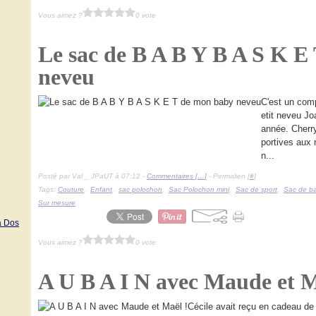
Vous aimez ?
0 vote
Le sac de B A B Y B A S K E
neveu
C'est un comp
etit neveu Joa
année. Cherry
portives aux 
n...
Posté par Val _ JPaUT à 07:12 -
Commentaires [
…
]
- Permalien [
#
]
Tags:
Couture
,
Enfant
,
sac polochon
,
Sac Polochon mini
,
Sac de sport
,
Sac de b
Sur mesure
à Dos
Vous aimez ?
0 vote
A U B A I N avec Maude et M
Cécile avait reçu en cadeau de