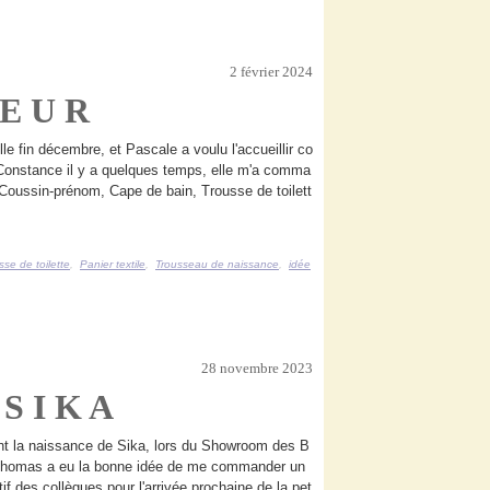
2 février 2024
L E U R
lle fin décembre, et Pascale a voulu l'accueillir co
onstance il y a quelques temps, elle m'a comma
Coussin-prénom, Cape de bain, Trousse de toilett
sse de toilette
,
Panier textile
,
Trousseau de naissance
,
idée
28 novembre 2023
 S I K A
nt la naissance de Sika, lors du Showroom des B
 Thomas a eu la bonne idée de me commander un
f des collègues pour l'arrivée prochaine de la pet