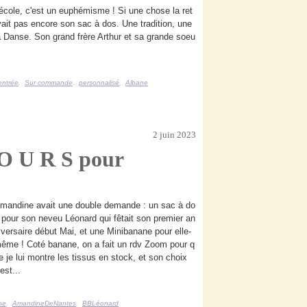
'école, c'est un euphémisme ! Si une chose la ret
'avait pas encore son sac à dos. Une tradition, une
la Danse. Son grand frère Arthur et sa grande soeu
entrée
,
Sur commande
,
personnalisé
,
Albane
2 juin 2023
 O U R S pour
mandine avait une double demande : un sac à do
 pour son neveu Léonard qui fêtait son premier an
iversaire début Mai, et une Minibanane pour elle-
ême ! Coté banane, on a fait un rdv Zoom pour q
e je lui montre les tissus en stock, et son choix
'est...
ne
,
AmandineDeNantes
,
BBLéonard