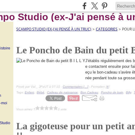
SCAMPO STUDIO (EX-J'AI PENSÉ À UN TRUC)
>
CATEGORIES
>
POUR L
Le Poncho de Bain du petit B
istoire
J'établis régulièrement des
e contactent ensuite pour fa
eçu le bon-cadeau s'avère ê
née pendant toute sa grosse
Posté par Val _ JPaUT à 07:10 -
Commentaires [
…
]
- Permalien [
#
]
Tags:
Enfant
,
Bébé
,
Cadeau de naissance
,
Bon Cadeau
,
Poncho de bain
,
Billy
,
n
z-moi
Vous aimez ?
0 vote
La gigoteuse pour un petit an
 Studio