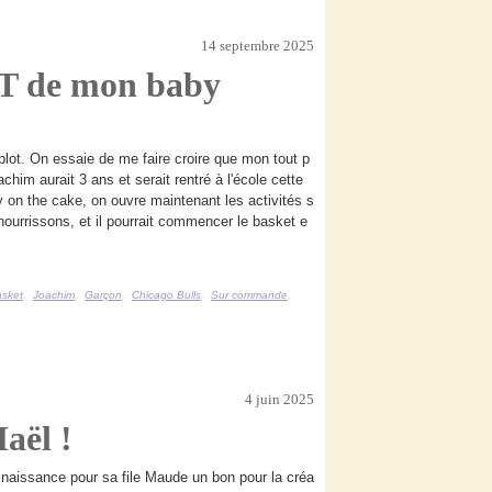
14 septembre 2025
 T de mon baby
lot. On essaie de me faire croire que mon tout p
chim aurait 3 ans et serait rentré à l'école cette
 on the cake, on ouvre maintenant les activités s
nourrissons, et il pourrait commencer le basket e
asket
,
Joachim
,
Garçon
,
Chicago Bulls
,
Sur commande
,
4 juin 2025
aël !
 naissance pour sa file Maude un bon pour la créa