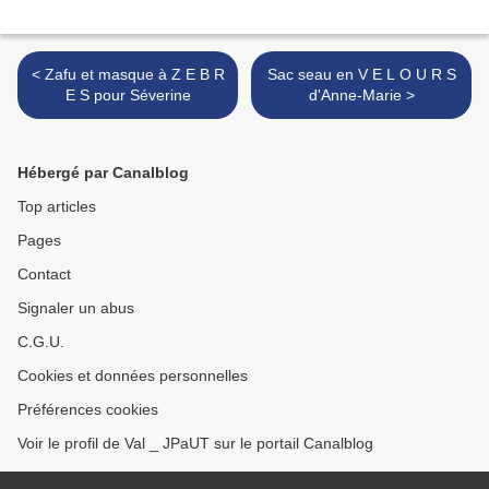
< Zafu et masque à Z E B R
Sac seau en V E L O U R S
E S pour Séverine
d'Anne-Marie >
Hébergé par Canalblog
Top articles
Pages
Contact
Signaler un abus
C.G.U.
Cookies et données personnelles
Préférences cookies
Voir le profil de Val _ JPaUT sur le portail Canalblog