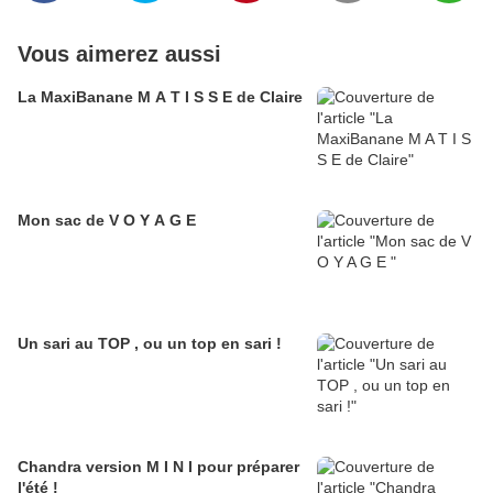
Vous aimerez aussi
La MaxiBanane M A T I S S E de Claire
Mon sac de V O Y A G E
Un sari au TOP , ou un top en sari !
Chandra version M I N I pour préparer
l'été !