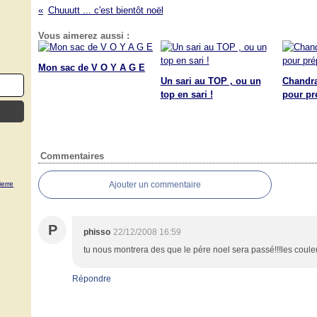
Chuuutt ... c'est bientôt noël
Vous aimerez aussi :
Mon sac de V O Y A G E
Un sari au TOP , ou un
Chandra
top en sari !
pour pré
Commentaires
erre
Ajouter un commentaire
P
phisso
22/12/2008 16:59
tu nous montrera des que le pére noel sera passé!!!les coule
Répondre