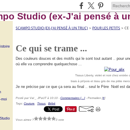
SCAMPO STUDIO (EX-J'AI PENSÉ À UN TRUC)
>
POUR LES PETITS
>
CE 
Ce qui se trame ...
istoire
Des couleurs douces et des motifs qui le sont tout autant .. pour un
où elle va comprendre quelquechose ...
Tissus Liberty, violet et noir chez entrée
biais à pti'pois et tissu gris de ma pitite me
Je ne précise par ce que ça sera au final .. seul le Père Noël est da
n
Posté par Val _ JPaUT à 10:10 -
Commentaires [
…
]
- Permalien [
#
]
z-moi
Tags:
Couture
,
Tissus
,
Bébé
 Studio
Vous aimez ?
0 vote