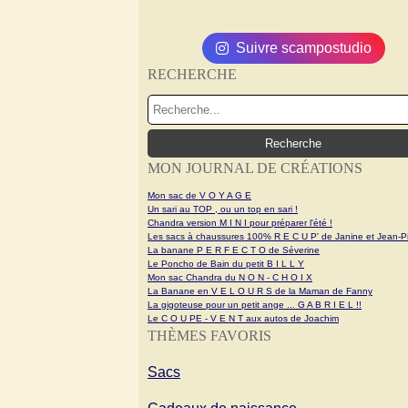
Suivre scampostudio
RECHERCHE
MON JOURNAL DE CRÉATIONS
Mon sac de V O Y A G E
Un sari au TOP , ou un top en sari !
Chandra version M I N I pour préparer l'été !
Les sacs à chaussures 100% R E C U P' de Janine et Jean-Pi
La banane P E R F E C T O de Séverine
Le Poncho de Bain du petit B I L L Y
Mon sac Chandra du N O N - C H O I X
La Banane en V E L O U R S de la Maman de Fanny
La gigoteuse pour un petit ange ... G A B R I E L !!
Le C O U PE - V E N T aux autos de Joachim
THÈMES FAVORIS
Sacs