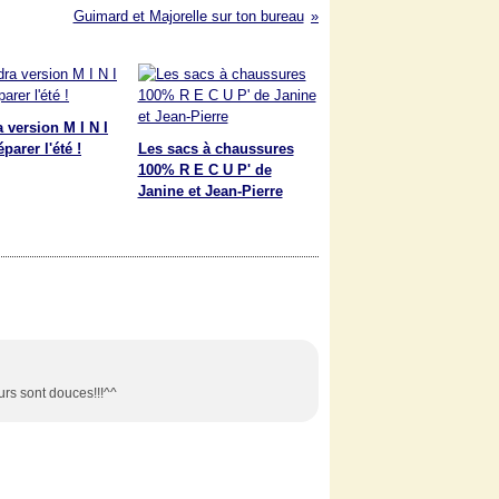
Guimard et Majorelle sur ton bureau
 version M I N I
parer l'été !
Les sacs à chaussures
100% R E C U P' de
Janine et Jean-Pierre
urs sont douces!!!^^