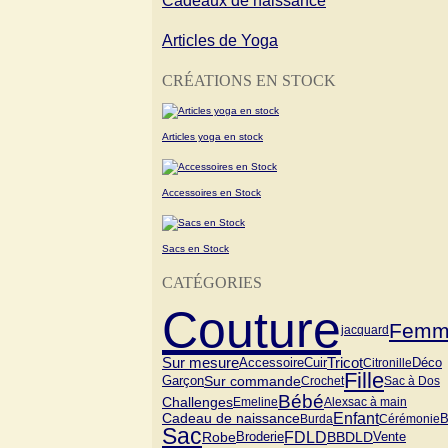
Cadeaux de naissance
Articles de Yoga
CRÉATIONS EN STOCK
Articles yoga en stock
Accessoires en Stock
Sacs en Stock
CATÉGORIES
Couture
Femm
jacquard
Tricot
Sur mesure
Cuir
Accessoire
Citronille
Déco
Fille
Garçon
Sur commande
Crochet
Sac à Dos
Bébé
Challenges
Emeline
Alex
sac à main
Cadeau de naissance
Enfant
B
Burda
Cérémonie
Sac
FDLD
Vente
Robe
BBDLD
Broderie