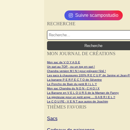
Suivre scampostudio
RECHERCHE
MON JOURNAL DE CRÉATIONS
Mon sac de V O Y A G E
Un sari au TOP , ou un top en sari !
Chandra version M I N I pour préparer l'été !
Les sacs à chaussures 100% R E C U P' de Janine et Jean-Pi
La banane P E R F E C T O de Séverine
Le Poncho de Bain du petit B I L L Y
Mon sac Chandra du N O N - C H O I X
La Banane en V E L O U R S de la Maman de Fanny
La gigoteuse pour un petit ange ... G A B R I E L !!
Le C O U PE - V E N T aux autos de Joachim
THÈMES FAVORIS
Sacs