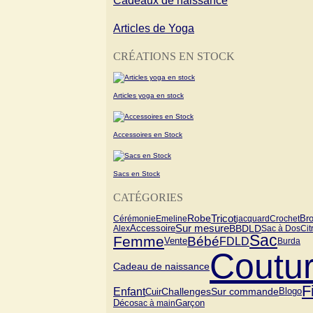
Cadeaux de naissance
Articles de Yoga
CRÉATIONS EN STOCK
Articles yoga en stock
Accessoires en Stock
Sacs en Stock
CATÉGORIES
Tricot
Robe
Cérémonie
Emeline
jacquard
Crochet
Bro
Sur mesure
BBDLD
Alex
Accessoire
Sac à Dos
Cit
Sac
Femme
Bébé
FDLD
Vente
Burda
Coutu
Cadeau de naissance
Fi
Enfant
Challenges
Sur commande
Blogo
Cuir
Garçon
Déco
sac à main