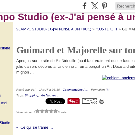
SCAMPO STUDIO (EX-J'AI PENSÉ À UN TRUC)
>
'COS I LIKE IT
>
GUIMAR
Guimard et Majorelle sur to
istoire
Aperçus sur le site de PicNidouille (où il faut vraiment que je fasse
jolis cahiers décorés à l'ancienne ... on a perçoit un Art Déco à dr
mignon ...
Posté par Val _ JPaUT à 08:30 -
Commentaires [
…
]
- Permalien [
#
]
n
Tags:
Shopping
,
Art Nouveau
z-moi
Vous aimez ?
0 vote
 Studio
Ce qui se trame ...