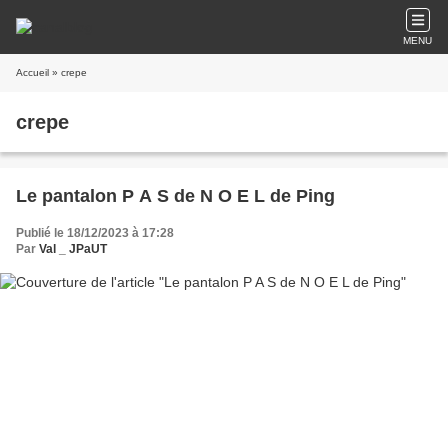
MENU
Accueil
» crepe
crepe
Le pantalon P A S de N O E L de Ping
Publié le 18/12/2023 à 17:28
Par
Val _ JPaUT