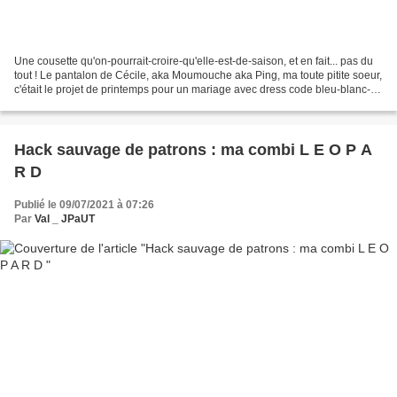
Une cousette qu'on-pourrait-croire-qu'elle-est-de-saison, et en fait... pas du
tout ! Le pantalon de Cécile, aka Moumouche aka Ping, ma toute pitite soeur,
c'était le projet de printemps pour un mariage avec dress code bleu-blanc-
rouge (c'est Versailles...
Hack sauvage de patrons : ma combi L E O P A
R D
Publié le 09/07/2021 à 07:26
Par
Val _ JPaUT