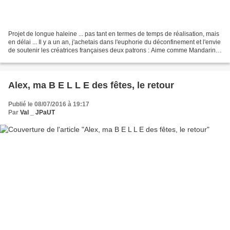
Projet de longue haleine ... pas tant en termes de temps de réalisation, mais
en délai ... Il y a un an, j'achetais dans l'euphorie du déconfinement et l'envie
de soutenir les créatrices françaises deux patrons : Aime comme Mandarine,
et la robe/top Pensée...
Alex, ma B E L L E des fêtes, le retour
Publié le 08/07/2016 à 19:17
Par
Val _ JPaUT