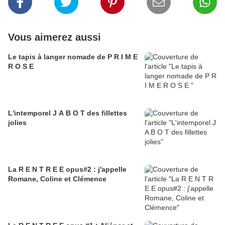
Vous aimerez aussi
Le tapis à langer nomade de P R I M E
R O S E
L'intemporel J A B O T des fillettes
jolies
La R E N T R E E opus#2 : j'appelle
Romane, Coline et Clémence