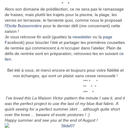
* *
Alors son domaine de prédilection, ce ne sera pas le ramassage
de fraises, mais plutôt les trajets pour la piscine, la plage, les
verres en terrassse, le farniente quoi, comme nous le proposait
l’Etoile Buissonnière
pour le dernier défi (me concernant) cette
saison !
Je vous retrouve fin août (guettez la
newsletter
ou la
page
F
acebook) pour boucler l’été et partager les premières cousettes
de rentrée qui commencent à m’occuper dans l’atelier. Plein de
défis de rentrée sont en préparation, retrouvez-les en suivant
ce
lien
.
Bel été à vous, et merci encore et toujours pour votre fidélité et
nos échanges, qui sont un plaisir sans cesse renouvelé !
*** * *
** * *
*** *
I've loved this La Maison Victor pattern the minute I saw it, and it
was the perfect project to use the last of my blue Ikat fabric. A
quick sewing for a perfect summer skirt ... although quite short
over the knee ... beware of exotic postures ! :)
Happy summer and see you at the end of August !