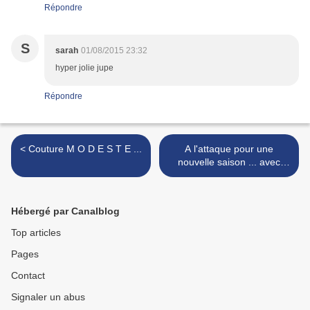
Répondre
S
sarah
01/08/2015 23:32
hyper jolie jupe
Répondre
< Couture M O D E S T E ...
A l'attaque pour une
nouvelle saison ... avec
Arthur et son sac à dos T R
A I N ! >
Hébergé par Canalblog
Top articles
Pages
Contact
Signaler un abus