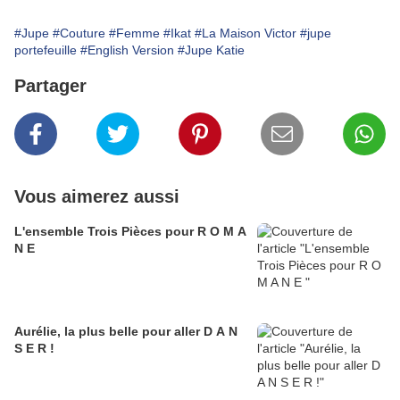
#Jupe
#Couture
#Femme
#Ikat
#La Maison Victor
#jupe
portefeuille
#English Version
#Jupe Katie
Partager
Vous aimerez aussi
L'ensemble Trois Pièces pour R O M A
N E
Aurélie, la plus belle pour aller D A N
S E R !