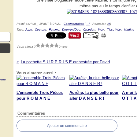
Une vraie blogueuse mode cette Nadine, sitôt la jupe reç
... même pas eu le temps d'enfiler
Posté par Val _ JPaUT à 07:21 -
Commentaires [
…
]
- Permalien [
#
]
Tags:
Jupe
,
Couture
,
Femme
,
DeerAndDoe
,
Chardon
,
Wax
,
Tissu Wax
,
Nadine
Vous aimez ?
0 vote
La pochette S U R P R I S E orchestrée par David
Vous aimerez aussi :
erre
L'ensemble Trois Pièces
Aurélie, la plus belle pour
A moi l
pour R O M A N E
aller D A N S E R !
O T T A 
Commentaires
Ajouter un commentaire