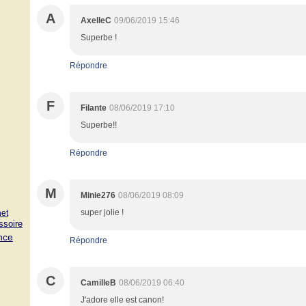
A
AxelleC
09/06/2019 15:46
Superbe !
Répondre
F
Filante
08/06/2019 17:10
Superbe!!
Répondre
M
Minie276
08/06/2019 08:09
super jolie !
et
ssoire
nce
Répondre
C
CamilleB
08/06/2019 06:40
J'adore elle est canon!