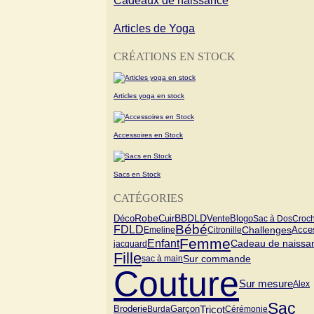
Cadeaux de naissance
Articles de Yoga
CRÉATIONS EN STOCK
Articles yoga en stock
Accessoires en Stock
Sacs en Stock
CATÉGORIES
Vente
Blogo
Robe
Cuir
BBDLD
Déco
Sac à Dos
Croch
Bébé
FDLD
Challenges
Emeline
Citronille
Acce
Femme
Enfant
Cadeau de naissa
jacquard
Fille
Sur commande
sac à main
Couture
Sur mesure
Alex
Sac
Tricot
Garçon
Broderie
Burda
Cérémonie