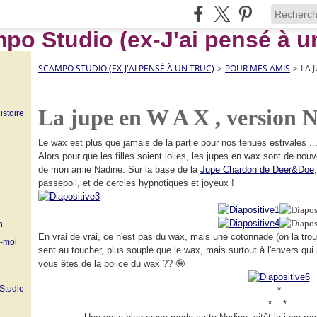
SCAMPO STUDIO (EX-J'AI PENSÉ À UN TRUC)
>
POUR MES AMIS
>
LA 
La jupe en W A X , version N
istoire
Le wax est plus que jamais de la partie pour nos tenues estivales ... i
Alors pour que les filles soient jolies, les jupes en wax sont de nouv
de mon amie Nadine. Sur la base de la
Jupe Chardon de Deer&Doe
passepoil, et de cercles hypnotiques et joyeux !
n
En vrai de vrai, ce n'est pas du wax, mais une cotonnade (on la trou
z-moi
sent au toucher, plus souple que le wax, mais surtout à l'envers qui
vous êtes de la police du wax ?? 🤪
 Studio
*
* *