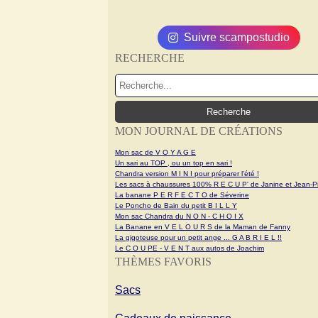
Suivre scampostudio
RECHERCHE
MON JOURNAL DE CRÉATIONS
Mon sac de V O Y A G E
Un sari au TOP , ou un top en sari !
Chandra version M I N I pour préparer l'été !
Les sacs à chaussures 100% R E C U P' de Janine et Jean-Pi
La banane P E R F E C T O de Séverine
Le Poncho de Bain du petit B I L L Y
Mon sac Chandra du N O N - C H O I X
La Banane en V E L O U R S de la Maman de Fanny
La gigoteuse pour un petit ange ... G A B R I E L !!
Le C O U PE - V E N T aux autos de Joachim
THÈMES FAVORIS
Sacs