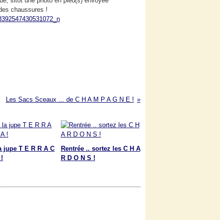
ue, sitôt une photo en pied(s) envoyée
 des chaussures !
Les Sacs Sceaux ... de C H A M P A G N E !
a jupe T E R R A C
Rentrée .. sortez les C H A
!
R D O N S !