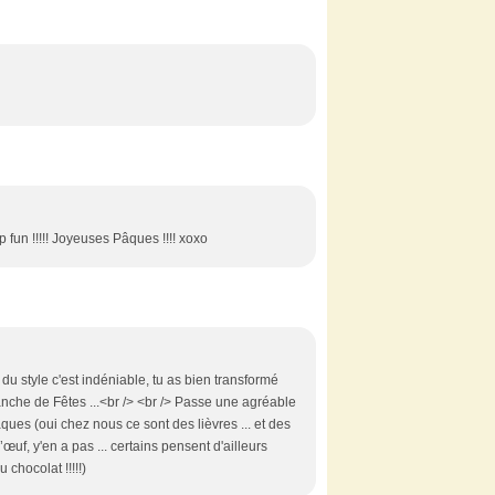
op fun !!!!! Joyeuses Pâques !!!! xoxo
 a du style c'est indéniable, tu as bien transformé
imanche de Fêtes ...<br /> <br /> Passe une agréable
ques (oui chez nous ce sont des lièvres ... et des
œuf, y'en a pas ... certains pensent d'ailleurs
 chocolat !!!!!)