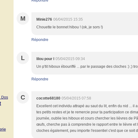
Répondre
M
Minie276
06/04/2015 15:35
Chouette le bonnet hibou ! (ok, je sors !)
Répondre
L
lilou pour l
05/04/2015 09:34
Un p'tit hiboux ébouriffé ... par le passage des cloches :) ;) tr
Répondre
C
à Dos
cocotte68180
05/04/2015 07:58
t
Excellent cet individu attrapé au saut du lit, enfin du nid ... il
tes petits restes et je te remercie pour ta participation ce d
journée, oublie les hiboux et cours chercher les lièvres de Pâ
œufs, cherche pas à comprendre le rapport entre le lièvre et l’
erie
cloches également, peu importe l'essentiel c'est que ce soit du