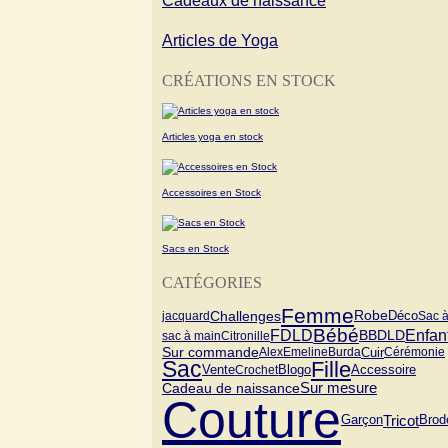
Cadeaux de naissance
Articles de Yoga
CRÉATIONS EN STOCK
Articles yoga en stock
Accessoires en Stock
Sacs en Stock
CATÉGORIES
Femme
Challenges
Robe
jacquard
Déco
Sac 
Bébé
FDLD
Enfan
BBDLD
sac à main
Citronille
Sur commande
Cuir
Alex
Emeline
Burda
Cérémonie
Sac
Fille
Vente
Blogo
Crochet
Accessoire
Cadeau de naissance
Sur mesure
Couture
Tricot
Garçon
Brod