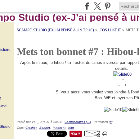
SCAMPO STUDIO (EX-J'AI PENSÉ À UN TRUC)
>
'COS I LIKE IT
>
METS T
Mets ton bonnet #7 : Hibou-
istoire
Arpès le miaou, le hibou ! En restes de laines inversés par rappor
détails.
*
* *
Si vous aussi vous voulez vous joindre à l'opé
Bon WE et joyeuses Pâ
n
z-moi
Posté par Val _ JPaUT à 08:14 -
Commentaires [
…
]
- Permalien [
#
]
 Studio
Tags:
Crochet
,
Bonnet
,
Innocent
,
Njut