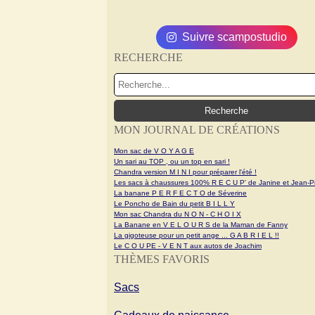
Suivre scampostudio
RECHERCHE
MON JOURNAL DE CRÉATIONS
Mon sac de V O Y A G E
Un sari au TOP , ou un top en sari !
Chandra version M I N I pour préparer l'été !
Les sacs à chaussures 100% R E C U P' de Janine et Jean-Pi
La banane P E R F E C T O de Séverine
Le Poncho de Bain du petit B I L L Y
Mon sac Chandra du N O N - C H O I X
La Banane en V E L O U R S de la Maman de Fanny
La gigoteuse pour un petit ange ... G A B R I E L !!
Le C O U PE - V E N T aux autos de Joachim
THÈMES FAVORIS
Sacs