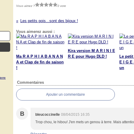
Vous aimez ?
0 vote
Les petits pois...sont des bijoux !
Vous aimerez aussi :
Kira version M A R I N I E
Ma R A P H I A B A N A N
R E pour Hugo DLD !
Le peti
A et Clap de fin de saison
E I G E 
!
un
erre
Commentaires
Ajouter un commentaire
B
bleucoccinelle
08/04/2015 16:35
Trop chou, le hibou! J'en mets un genou à terre. Mais attention