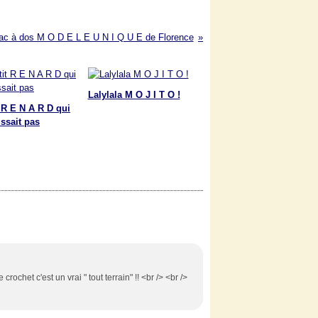
ac à dos M O D E L E U N I Q U E de Florence
Lalylala M O J I T O !
t R E N A R D qui
issait pas
e crochet c'est un vrai " tout terrain" !! <br /> <br />