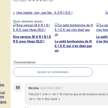
Vous aimez ?
0 vote
Une mariée, non, une fée : K A R I N E !
S
Vous aimerez aussi :
Kira version M A R I N I E
Le peti
R E pour Hugo DLD !
Le petit bonhomme de N
n'en fin
E I G E qui n'en était pas
un
Commentaires
Ajouter un commentaire
obe
M
Michèle
31/07/2023 08:27
nce
Très joli !! :)<br /> <br /> Et c'est ce que je dis toujours aussi, l
ire
<br /> <br /> Bon lundi :)
derie