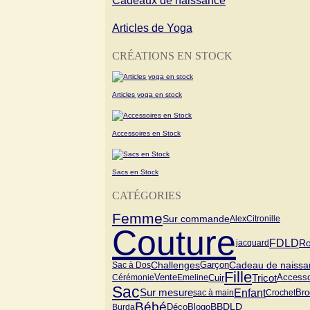
Cadeaux de naissance
Articles de Yoga
CRÉATIONS EN STOCK
Articles yoga en stock
Accessoires en Stock
Sacs en Stock
CATÉGORIES
Femme
Sur commande
Alex
Citronille
Couture
FDLD
R
jacquard
Cadeau de naissa
Challenges
Garçon
Sac à Dos
Fille
Tricot
Vente
Cuir
Cérémonie
Emeline
Accesso
Sac
Enfant
Sur mesure
sac à main
Crochet
Bro
Bébé
Blogo
BBDLD
Burda
Déco