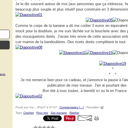
Je le dis souvent autour de moi (aux personnes que ça intéresse, h
beaucoup plus souple et plus intuitif pour construire en 3 dimensions
Comme le corps de la banane a dû me coûter 3 euros en équivalent-fil
stock pour la doublure, je me suis lâchée sur la bouclerie avec des p
des mousquetons dorés. J'avais très envie de cette association entre
cuir marron de la bandoulières. Des rivets dorés complètent le tout.
*
* *
erre
Je me remercie bien pour ce cadeau, et j'annonce la pause à l'ate
publication de mes travaux. J'en ai pourtant de
Bon été à tous.toutes, à bientôt ici ou là en France 
Posté par Val _ JPaUT à 07:07 -
Commentaires [
…
]
- Permalien [
#
]
Tags:
Crochet
,
Pour moi
,
Sac banane
,
Raphia