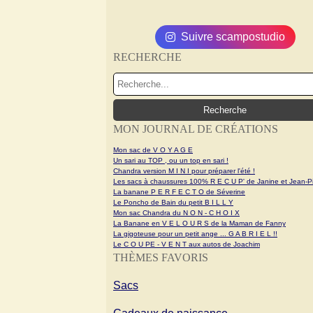
Suivre scampostudio
RECHERCHE
MON JOURNAL DE CRÉATIONS
Mon sac de V O Y A G E
Un sari au TOP , ou un top en sari !
Chandra version M I N I pour préparer l'été !
Les sacs à chaussures 100% R E C U P' de Janine et Jean-Pi
La banane P E R F E C T O de Séverine
Le Poncho de Bain du petit B I L L Y
Mon sac Chandra du N O N - C H O I X
La Banane en V E L O U R S de la Maman de Fanny
La gigoteuse pour un petit ange ... G A B R I E L !!
Le C O U PE - V E N T aux autos de Joachim
THÈMES FAVORIS
Sacs