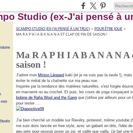
SCAMPO STUDIO (EX-J'AI PENSÉ À UN TRUC)
>
POUR ÊTRE JOLIE
>
MA R A P H I A B A N A N A ET CLAP DE FIN DE SAISON !
istoire
Ma R A P H I A B A N A N A e
saison !
J'adore mon
Miniso Léopard
kaki (et je ne suis pas la seule !), mais
éviter le métal de la chaînette sur ma peau nue.
Inspirée par la tendance des matières naturelles, s'est forgée douc
en macramé ou au crochet. Et puis, les cours de yoga s'espaçant sur l
n
bobine de Rafia Wool and the Gang
que j'utilise par ailleurs pour u
z-moi
pour tester ....
J'ai bien cherché un modèle sur Ravelry, pinterest, même youtube (!) 
 Studio
me suis donc lancée en free style, avec un gabarit en tête, l'idée de f
peu près pour pouvoir poser un zip, et vaille que vaille, j'ai fait une