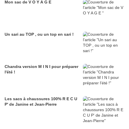
Mon sac de V O Y A G E
Un sari au TOP , ou un top en sari !
Chandra version M I N I pour préparer
l'été !
Les sacs à chaussures 100% R E C U
P' de Janine et Jean-Pierre