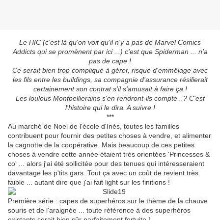
Le HIC (c'est là qu'on voit qu'il n'y a pas de Marvel Comics
Addicts qui se promènent par ici ...) c'est que Spiderman ... n'a
pas de cape !
Ce serait bien trop compliqué à gérer, risque d'emmêlage avec
les fils entre les buildings, sa compagnie d'assurance résilierait
certainement son contrat s'il s'amusait à faire ça !
Les loulous Montpellierains s'en rendront-ils compte ..? C'est
l'histoire qui le dira. A suivre !
***
Au marché de Noel de l'école d'Inès, toutes les familles
contribuent pour fournir des petites choses à vendre, et alimenter
la cagnotte de la coopérative. Mais beaucoup de ces petites
choses à vendre cette année étaient très orientées 'Princesses &
co' ... alors j'ai été sollicitée pour des tenues qui intéresseraient
davantage les p'tits gars. Tout ça avec un coût de revient très
faible ... autant dire que j'ai fait light sur les finitions !
Première série : capes de superhéros sur le thème de la chauve
souris et de l'araignée ... toute référence à des superhéros
existants serait bien sûr parfaitement fortuite !