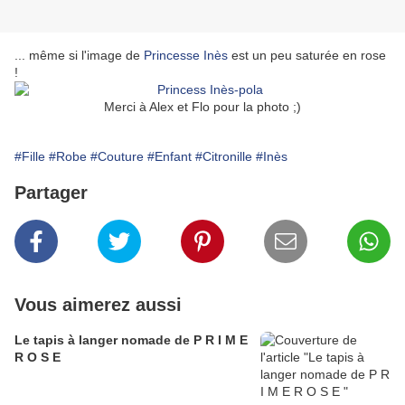
... même si l'image de
Princesse Inès
est un peu saturée en rose
!
Merci à Alex et Flo pour la photo ;)
#Fille
#Robe
#Couture
#Enfant
#Citronille
#Inès
Partager
Vous aimerez aussi
Le tapis à langer nomade de P R I M E
R O S E