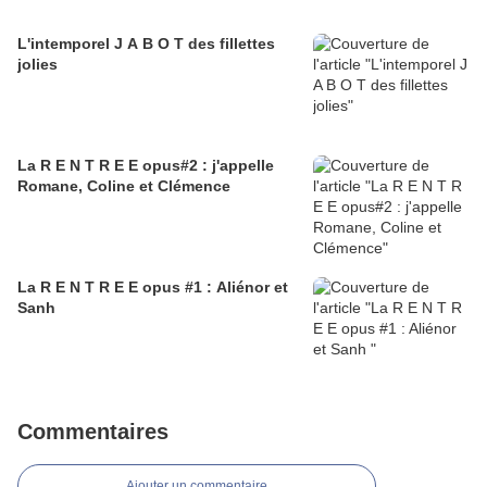
L'intemporel J A B O T des fillettes
jolies
La R E N T R E E opus#2 : j'appelle
Romane, Coline et Clémence
La R E N T R E E opus #1 : Aliénor et
Sanh
Commentaires
Ajouter un commentaire