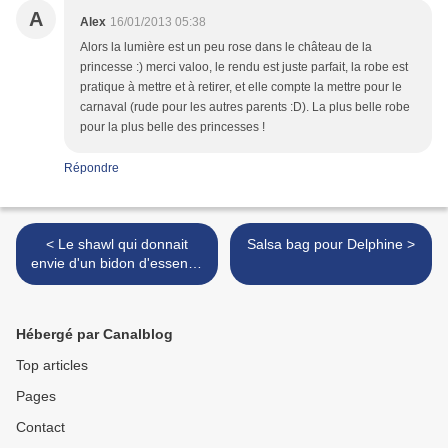
A
Alex
16/01/2013 05:38
Alors la lumière est un peu rose dans le château de la
princesse :) merci valoo, le rendu est juste parfait, la robe est
pratique à mettre et à retirer, et elle compte la mettre pour le
carnaval (rude pour les autres parents :D). La plus belle robe
pour la plus belle des princesses !
Répondre
< Le shawl qui donnait
Salsa bag pour Delphine >
envie d'un bidon d'essence
et d'une boîte d'allumettes
Hébergé par Canalblog
Top articles
Pages
Contact