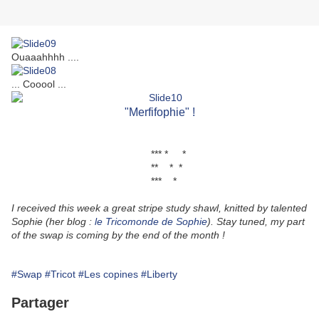
Ouaaahhhh ....
... Cooool ...
"Merfifophie" !
*** * *
** * *
*** *
I received this week a great stripe study shawl, knitted by talented
Sophie (her blog :
le Tricomonde de Sophie
). Stay tuned, my part
of the swap is coming by the end of the month !
#Swap
#Tricot
#Les copines
#Liberty
Partager