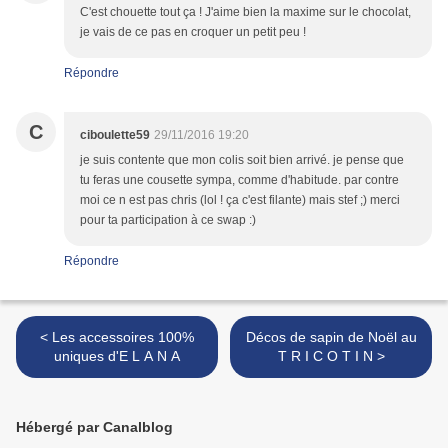
C'est chouette tout ça ! J'aime bien la maxime sur le chocolat,
je vais de ce pas en croquer un petit peu !
Répondre
C
ciboulette59
29/11/2016 19:20
je suis contente que mon colis soit bien arrivé. je pense que
tu feras une cousette sympa, comme d'habitude. par contre
moi ce n est pas chris (lol ! ça c'est filante) mais stef ;) merci
pour ta participation à ce swap :)
Répondre
< Les accessoires 100%
Décos de sapin de Noël au
uniques d'E L A N A
T R I C O T I N >
Hébergé par Canalblog