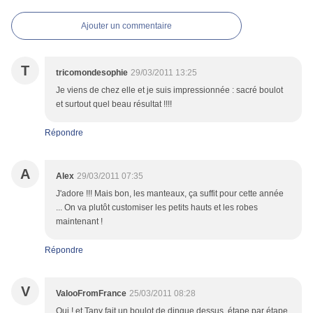
Ajouter un commentaire
T
tricomondesophie
29/03/2011 13:25
Je viens de chez elle et je suis impressionnée : sacré boulot
et surtout quel beau résultat !!!!
Répondre
A
Alex
29/03/2011 07:35
J'adore !!! Mais bon, les manteaux, ça suffit pour cette année
... On va plutôt customiser les petits hauts et les robes
maintenant !
Répondre
V
ValooFromFrance
25/03/2011 08:28
Oui ! et Tany fait un boulot de dingue dessus, étape par étape,