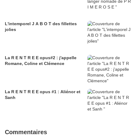
L'intemporel J A B O T des fillettes
jolies
La R E N T R E E opus#2 : j'appelle
Romane, Coline et Clémence
La R E N T R E E opus #1 : Aliénor et
Sanh
Commentaires