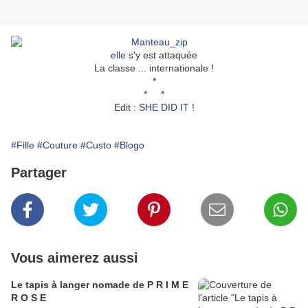
elle
s'y est attaquée
La classe ... internationale !
*
* *
Edit :
SHE DID IT
!
#Fille
#Couture
#Custo
#Blogo
Partager
Vous aimerez aussi
Le tapis à langer nomade de P R I M E
R O S E