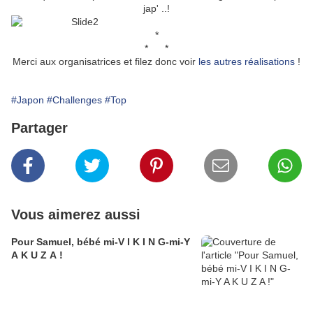
jap' ..!
*
* *
Merci aux organisatrices et filez donc voir
les autres réalisations
!
#Japon
#Challenges
#Top
Partager
Vous aimerez aussi
Pour Samuel, bébé mi-V I K I N G-mi-Y
A K U Z A !