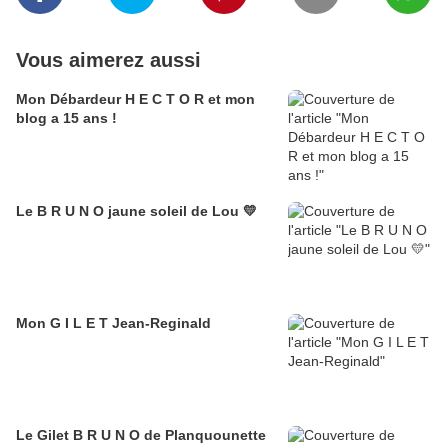
Vous aimerez aussi
Mon Débardeur H E C T O R et mon
blog a 15 ans !
Le B R U N O jaune soleil de Lou 💛
Mon G I L E T Jean-Reginald
Le Gilet B R U N O de Planquounette