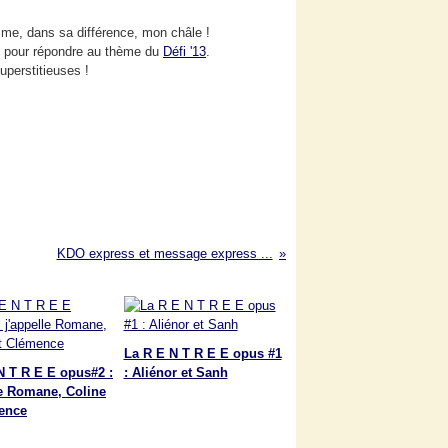
aime, dans sa différence, mon châle !
rie pour répondre au thème du
Défi '13
.
superstitieuses !
KDO express et message express ...
La R E N T R E E opus #1
N T R E E opus#2 :
: Aliénor et Sanh
le Romane, Coline
ence