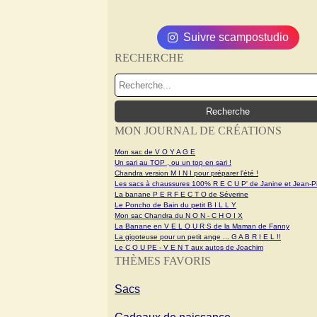
Suivre scampostudio
RECHERCHE
MON JOURNAL DE CRÉATIONS
Mon sac de V O Y A G E
Un sari au TOP , ou un top en sari !
Chandra version M I N I pour préparer l'été !
Les sacs à chaussures 100% R E C U P' de Janine et Jean-Pi
La banane P E R F E C T O de Séverine
Le Poncho de Bain du petit B I L L Y
Mon sac Chandra du N O N - C H O I X
La Banane en V E L O U R S de la Maman de Fanny
La gigoteuse pour un petit ange ... G A B R I E L !!
Le C O U PE - V E N T aux autos de Joachim
THÈMES FAVORIS
Sacs