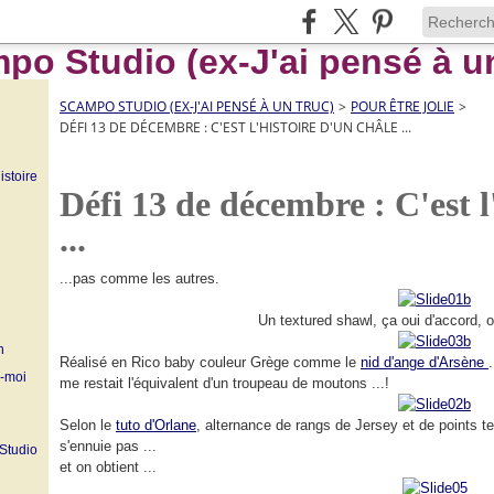
SCAMPO STUDIO (EX-J'AI PENSÉ À UN TRUC)
>
POUR ÊTRE JOLIE
>
DÉFI 13 DE DÉCEMBRE : C'EST L'HISTOIRE D'UN CHÂLE ...
istoire
Défi 13 de décembre : C'est l
...
...pas comme les autres.
Un textured shawl, ça oui d'accord, o
n
Réalisé en Rico baby couleur Grège comme le
nid d'ange d'Arsène
z-moi
me restait l'équivalent d'un troupeau de moutons ...!
Selon le
tuto d'Orlane
, alternance de rangs de Jersey et de points t
s'ennuie pas ...
 Studio
et on obtient ...