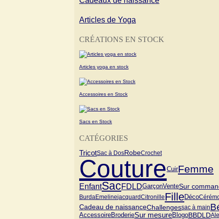
Cadeaux de naissance
Articles de Yoga
CRÉATIONS EN STOCK
Articles yoga en stock
Accessoires en Stock
Sacs en Stock
CATÉGORIES
Tricot
Robe
Sac à Dos
Crochet
Couture
Femme
Cuir
Sac
Enfant
FDLD
Garçon
Vente
Sur comman
Fille
Burda
Emeline
jacquard
Citronille
Déco
Cérémo
B
Cadeau de naissance
Challenges
sac à main
Sur mesure
Blogo
BBDLD
Accessoire
Broderie
Al