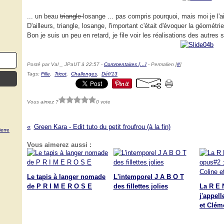
... un beau
triangle
losange ... pas compris pourquoi, mais moi je l'
D'ailleurs, triangle, losange, l'important c'était d'évoquer la géomét
Bon je suis un peu
en retard, je file voir les réalisations des autres 
Posté par Val _ JPaUT à 22:57 -
Commentaires [
…
]
- Permalien [
#
]
Tags:
Fille
,
Tricot
,
Challenges
,
Défi'13
Vous aimez ?
0 vote
Green Kara - Edit tuto du petit froufrou (à la fin)
erre
Vous aimerez aussi :
Le tapis à langer nomade
L'intemporel J A B O T
de P R I M E R O S E
des fillettes jolies
La R E 
j'appel
et Clém