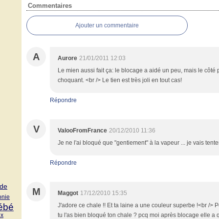
Commentaires
Ajouter un commentaire
A
Aurore
21/01/2011 12:03
Le mien aussi fait ça: le blocage a aidé un peu, mais le côté 
choquant. <br /> Le tien est très joli en tout cas!
Répondre
V
ValooFromFrance
20/12/2010 11:36
Je ne l'ai bloqué que "gentiement" à la vapeur ... je vais tenter
Répondre
de
M
Maggot
17/12/2010 15:35
nie
ébé
J'adore ce chale !! Et ta laine a une couleur superbe !<br /> 
ex
tu l'as bien bloqué ton chale ? pcq moi après blocage elle a