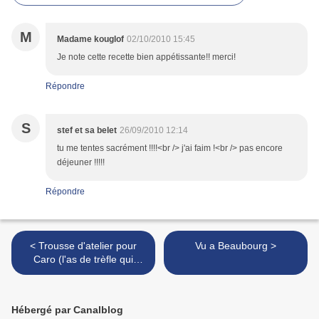
M
Madame kouglof
02/10/2010 15:45
Je note cette recette bien appétissante!! merci!
Répondre
S
stef et sa belet
26/09/2010 12:14
tu me tentes sacrément !!!!<br /> j'ai faim !<br /> pas encore
déjeuner !!!!!
Répondre
< Trousse d'atelier pour
Vu a Beaubourg >
Caro (l'as de trèfle qui
pique ...)
Hébergé par Canalblog