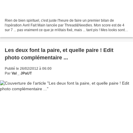
Rien de bien spirituel, c'est juste l'heure de faire un premier bilan de
l'opération Avril Fait Main lancée par Thread&Needles. Mon score est de 4
sur 7 ... pas vraiment ce que je m'étais fixé, mais ... tant pis ! Mes looks sont
accessibles dans la Galerie...
Les deux font la paire, et quelle paire ! Edit
photo complémentaire ...
Publié le 26/02/2012 à 06:00
Par
Val _ JPaUT