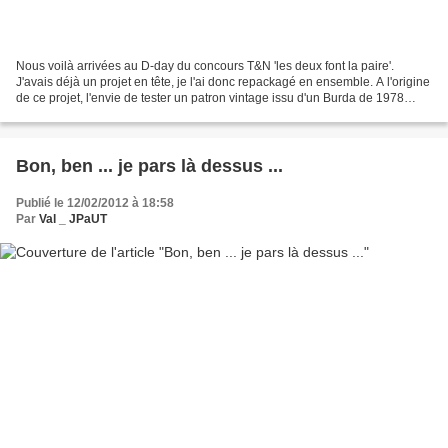
Nous voilà arrivées au D-day du concours T&N 'les deux font la paire'.
J'avais déjà un projet en tête, je l'ai donc repackagé en ensemble. A l'origine
de ce projet, l'envie de tester un patron vintage issu d'un Burda de 1978
récupéré lors d'une réunion...
Bon, ben ... je pars là dessus ...
Publié le 12/02/2012 à 18:58
Par
Val _ JPaUT