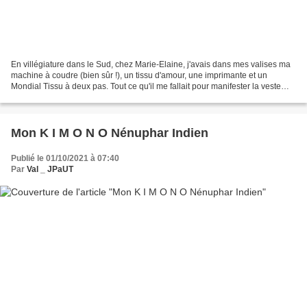
En villégiature dans le Sud, chez Marie-Elaine, j'avais dans mes valises ma
machine à coudre (bien sûr !), un tissu d'amour, une imprimante et un
Mondial Tissu à deux pas. Tout ce qu'il me fallait pour manifester la veste
Nénuphar (patron Deer&Doe) de...
Mon K I M O N O Nénuphar Indien
Publié le 01/10/2021 à 07:40
Par
Val _ JPaUT