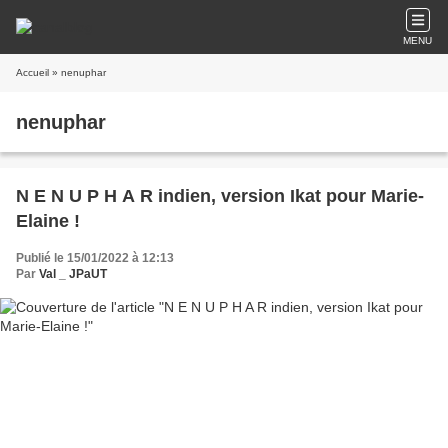
MENU
Accueil
» nenuphar
nenuphar
N E N U P H A R indien, version Ikat pour Marie-
Elaine !
Publié le 15/01/2022 à 12:13
Par
Val _ JPaUT