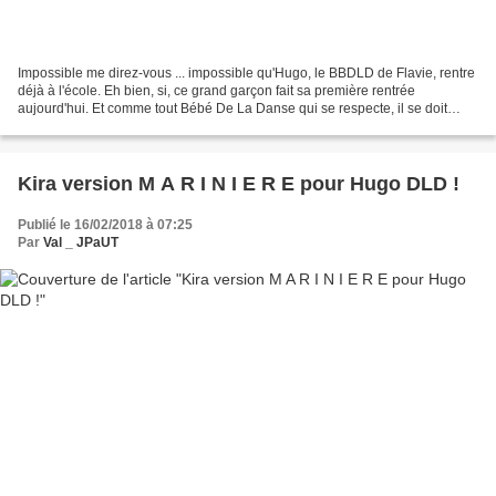
Impossible me direz-vous ... impossible qu'Hugo, le BBDLD de Flavie, rentre
déjà à l'école. Eh bien, si, ce grand garçon fait sa première rentrée
aujourd'hui. Et comme tout Bébé De La Danse qui se respecte, il se doit
d'avoir sur le dos son sac à petit...
Kira version M A R I N I E R E pour Hugo DLD !
Publié le 16/02/2018 à 07:25
Par
Val _ JPaUT