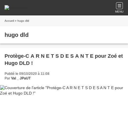
MENU
Accueil
» hugo dld
hugo dld
Protège-C A R N E T S D E S A N T E pour Zoé et
Hugo DLD !
Publié le 09/10/2020 à 11:08
Par
Val _ JPaUT