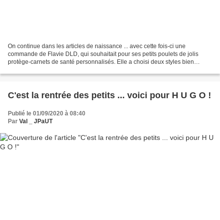
On continue dans les articles de naissance ... avec cette fois-ci une
commande de Flavie DLD, qui souhaitait pour ses petits poulets de jolis
protège-carnets de santé personnalisés. Elle a choisi deux styles bien
distincts, mais qui pourtant forment un...
C'est la rentrée des petits ... voici pour H U G O !
Publié le 01/09/2020 à 08:40
Par
Val _ JPaUT