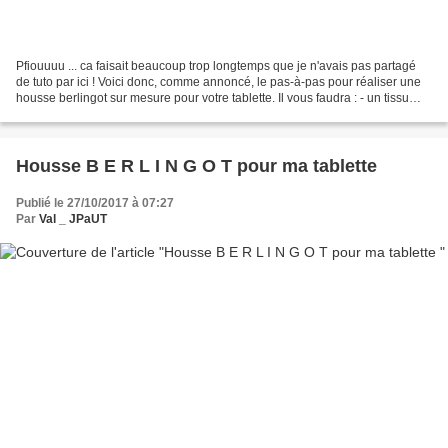
Pfiouuuu ... ca faisait beaucoup trop longtemps que je n'avais pas partagé
de tuto par ici ! Voici donc, comme annoncé, le pas-à-pas pour réaliser une
housse berlingot sur mesure pour votre tablette. Il vous faudra : - un tissu
pour l'extérieur de la...
Housse B E R L I N G O T pour ma tablette
Publié le 27/10/2017 à 07:27
Par
Val _ JPaUT