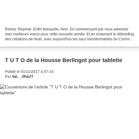
Retour. Reprise. Enfin tranquille, hein. En commençant par vous adresser
mes meilleurs voeux pour cette nouvelle année. Et en entamant le débriefing
des créations de Noël, avec aujourd'hui les sacs transformables de Corinne.
Oui, oui, pas LE sac mais...
T U T O de la Housse Berlingot pour tablette
Publié le 01/11/2017 à 07:15
Par
Val _ JPaUT