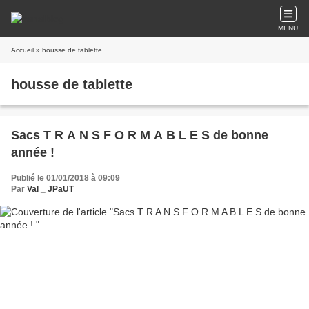
MENU
Accueil
» housse de tablette
housse de tablette
Sacs T R A N S F O R M A B L E S de bonne
année !
Publié le 01/01/2018 à 09:09
Par
Val _ JPaUT