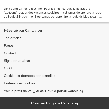
Ding dong ... l'heure a sonné ! Pour les malheureux "juillettistes" et
"aoûtiens", otages des vacances scolaires, il est temps de prendre la route
du boulot ! Et pour moi, il est temps de reprendre la route du blog (yeah!!
#addict #junkie #vousmavezmanqué)...
Hébergé par Canalblog
Top articles
Pages
Contact
Signaler un abus
C.G.U.
Cookies et données personnelles
Préférences cookies
Voir le profil de Val _ JPaUT sur le portail Canalblog
Créer un blog sur Canalblog