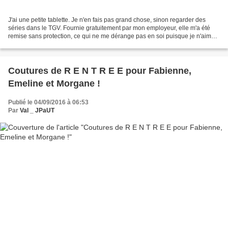
J'ai une petite tablette. Je n'en fais pas grand chose, sinon regarder des
séries dans le TGV. Fournie gratuitement par mon employeur, elle m'a été
remise sans protection, ce qui ne me dérange pas en soi puisque je n'aime
pas tellement utiliser les protections,...
Coutures de R E N T R E E pour Fabienne,
Emeline et Morgane !
Publié le 04/09/2016 à 06:53
Par
Val _ JPaUT