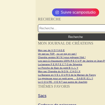
Suivre scampostudio
RECHERCHE
MON JOURNAL DE CRÉATIONS
Mon sac de V O Y A G E
Un sari au TOP , ou un top en sari !
Chandra version M I N I pour préparer l'été !
Les sacs à chaussures 100% R E C U P' de Janine et Jean-Pi
La banane P E R F E C T O de Séverine
Le Poncho de Bain du petit B I L L Y
Mon sac Chandra du N O N - C H O I X
La Banane en V E L O U R S de la Maman de Fanny
La gigoteuse pour un petit ange ... G A B R I E L !!
Le C O U PE - V E N T aux autos de Joachim
THÈMES FAVORIS
Sacs