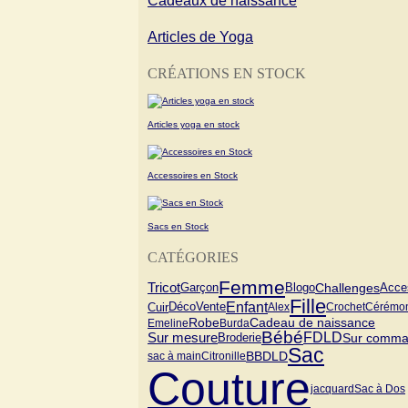
Cadeaux de naissance
Articles de Yoga
CRÉATIONS EN STOCK
Articles yoga en stock
Accessoires en Stock
Sacs en Stock
CATÉGORIES
Femme
Tricot
Garçon
Blogo
Challenges
Acce
Fille
Enfant
Vente
Cuir
Déco
Alex
Crochet
Cérémo
Cadeau de naissance
Robe
Emeline
Burda
Bébé
FDLD
Sur mesure
Sur comm
Broderie
Sac
BBDLD
sac à main
Citronille
Couture
jacquard
Sac à Dos