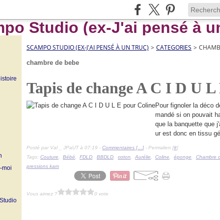
SCAMPO STUDIO (EX-J'AI PENSÉ À UN TRUC)
>
CATEGORIES
>
CHAMB
chambre de bebe
istoire
Tapis de change A C I D U L
Pour fignoler la déco 
mandé si on pouvait ha
que la banquette que j'
ur est donc en tissu g
Posté par Val _ JPaUT à 07:19 -
Commentaires [
…
]
- Permalien [
#
]
n
Tags:
Couture
,
Bébé
,
FDLD
,
BBDLD
,
coton
,
Aurélie
,
Coline
,
éponge
,
Chambre 
pressions kam
z-moi
Vous aimez ?
0 vote
 Studio