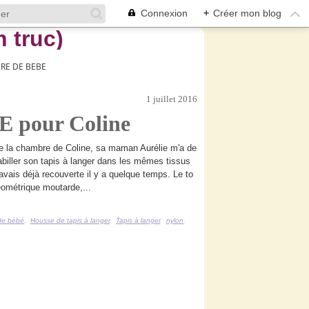
Connexion
+
Créer mon blog
RE DE BEBE
1 juillet 2016
 E pour Coline
de la chambre de Coline, sa maman Aurélie m'a de
biller son tapis à langer dans les mêmes tissus
avais déjà recouverte il y a quelque temps. Le to
éométrique moutarde,...
de bébé
,
Housse de tapis à langer
,
Tapis à langer
,
nylon
,