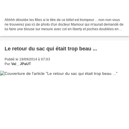
Ahhhh désolée les filles si le titre de ce billet est trompeur ... non non vous
ne trouverez pas ici de photo d'un docteur Mamour qui m'aurait demandé de
lui faire une blouse sur mesure avec col en liberty et poches doublées en
tissu à moustaches :) Désolée...
Le retour du sac qui était trop beau ...
Publié le 19/09/2014 à 07:03
Par
Val _ JPaUT