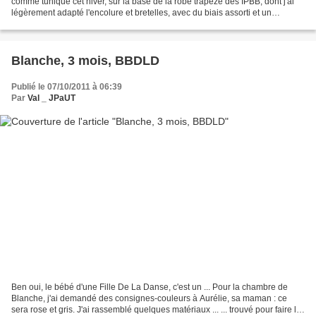
comme tunique cet hiver, sur la base de la robe trapèze des IPBB, dont j'ai
légèrement adapté l'encolure et bretelles, avec du biais assorti et un
passepoil contrastant....
Blanche, 3 mois, BBDLD
Publié le 07/10/2011 à 06:39
Par
Val _ JPaUT
Ben oui, le bébé d'une Fille De La Danse, c'est un ... Pour la chambre de
Blanche, j'ai demandé des consignes-couleurs à Aurélie, sa maman : ce
sera rose et gris. J'ai rassemblé quelques matériaux ... ... trouvé pour faire la