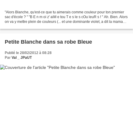
"Alors Blanche, qu'est-ce que tu aimerais comme couleur pour ton premier
sac d'école ? " "B E n m oi z' aiM e tou T e s le s cOu leuR s ! " Ah. Bien. Alors
on va y mettre plein de couleurs (... et une dominante violet, a dit la maman,
Aurélie DLD) Eh...
Petite Blanche dans sa robe Bleue
Publié le 28/02/2012 à 08:28
Par
Val _ JPaUT