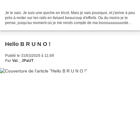
Je le sais. Je suis une quiche en tricot. Mais je sais pourquoi, et j'arrive à peu
près à rester sur les rails en faisant beaucoup d'efforts. Ou du moins je le
pense, jusqu'au moment où je me rends compte de ma booouuuuuuurde
réalisée à la séparation...
Hello B R U N O !
Publié le 31/03/2020 à 11:09
Par
Val _ JPaUT