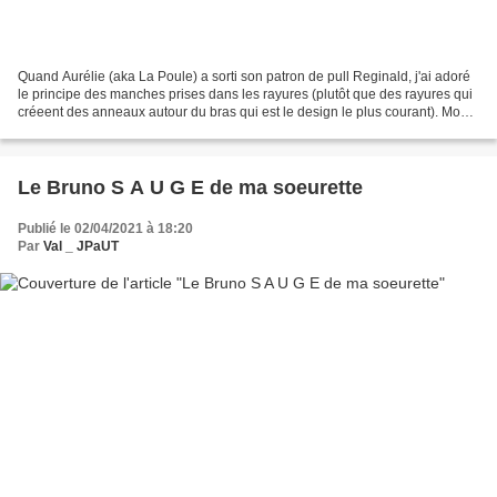
Quand Aurélie (aka La Poule) a sorti son patron de pull Reginald, j'ai adoré
le principe des manches prises dans les rayures (plutôt que des rayures qui
créeent des anneaux autour du bras qui est le design le plus courant). Mon
temps de latence étant...
Le Bruno S A U G E de ma soeurette
Publié le 02/04/2021 à 18:20
Par
Val _ JPaUT