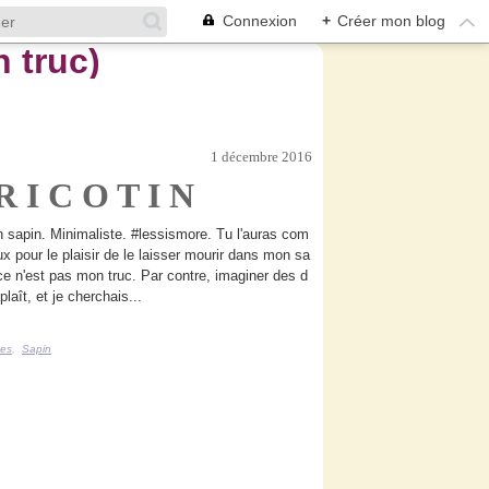
Connexion
+
Créer mon blog
1 décembre 2016
R I C O T I N
n sapin. Minimaliste. #lessismore. Tu l'auras com
ux pour le plaisir de le laisser mourir dans mon sa
ce n'est pas mon truc. Par contre, imaginer des d
laît, et je cherchais...
ées
,
Sapin