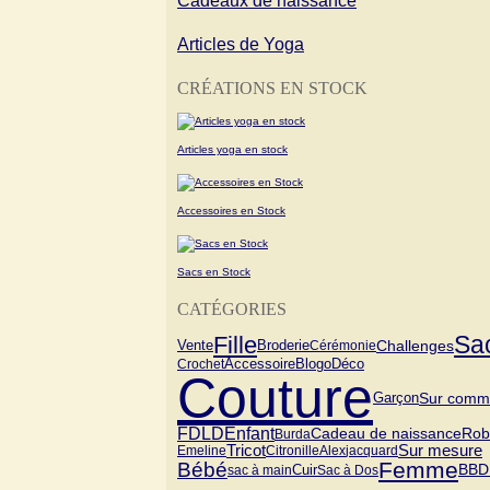
Cadeaux de naissance
Articles de Yoga
CRÉATIONS EN STOCK
Articles yoga en stock
Accessoires en Stock
Sacs en Stock
CATÉGORIES
Fille
Sa
Vente
Challenges
Broderie
Cérémonie
Blogo
Crochet
Accessoire
Déco
Couture
Garçon
Sur comm
FDLD
Enfant
Cadeau de naissance
Rob
Burda
Tricot
Sur mesure
Emeline
Citronille
Alex
jacquard
Femme
Bébé
Cuir
BBD
sac à main
Sac à Dos