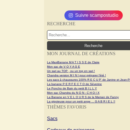
Suivre scampostudio
RECHERCHE
MON JOURNAL DE CRÉATIONS
La MaxiBanane M A T I S S E de Claire
Mon sac de V O Y A G E
Un sari au TOP , ou un top en sari !
Chandra version M I N I pour préparer l'été !
Les sacs à chaussures 100% R E C U P' de Janine et Jean-Pi
La banane P E R F E C T O de Séverine
Le Poncho de Bain du petit B I L L Y
Mon sac Chandra du N O N - C H O I X
La Banane en V E L O U R S de la Maman de Fanny
La gigoteuse pour un petit ange ... G A B R I E L !!
THÈMES FAVORIS
Sacs