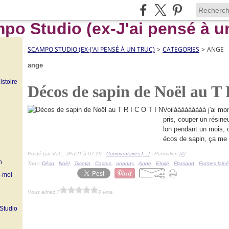
SCAMPO STUDIO (EX-J'AI PENSÉ À UN TRUC)
>
CATEGORIES
>
ANGE
ange
istoire
Décos de sapin de Noël au T 
Voilààààààààà j'ai mo
pris, couper un résine
lon pendant un mois, 
écos de sapin, ça me p
Posté par Val _ JPaUT à 07:29 -
Commentaires [
…
]
- Permalien [
#
]
n
Tags:
Déco
,
Noël
,
Tricotin
,
Cactus
,
ananas
,
Ange
,
Etoile
,
Flamand
,
Formes lain
z-moi
Vous aimez ?
0 vote
 Studio