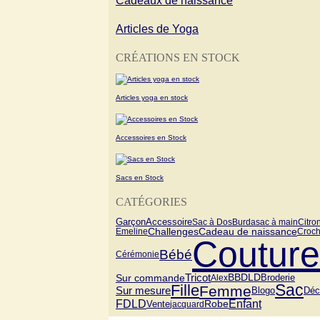
Cadeaux de naissance
Articles de Yoga
CRÉATIONS EN STOCK
Articles yoga en stock
Accessoires en Stock
Sacs en Stock
CATÉGORIES
Garçon
Accessoire
Sac à Dos
Burda
sac à main
Citron
Cadeau de naissance
Challenges
Emeline
Croch
Couture
Bébé
Cérémonie
Tricot
Sur commande
BBDLD
Alex
Broderie
Fille
Sac
Femme
Sur mesure
Blogo
Déc
FDLD
Enfant
Vente
Robe
jacquard