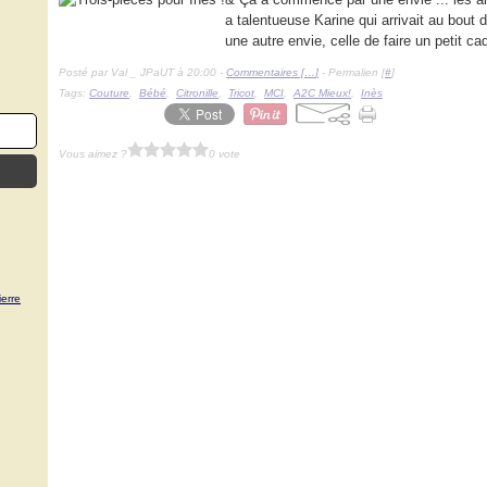
a talentueuse Karine qui arrivait au bout 
une autre envie, celle de faire un petit
Posté par Val _ JPaUT à 20:00 -
Commentaires [
…
]
- Permalien [
#
]
Tags:
Couture
,
Bébé
,
Citronille
,
Tricot
,
MCI
,
A2C Mieux!
,
Inès
Vous aimez ?
0 vote
erre