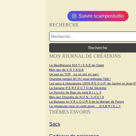
Suivre scampostudio
RECHERCHE
MON JOURNAL DE CRÉATIONS
La MaxiBanane M A T I S S E de Claire
Mon sac de V O Y A G E
Un sari au TOP , ou un top en sari !
Chandra version M I N I pour préparer l'été !
Les sacs à chaussures 100% R E C U P' de Janine et Jean-Pi
La banane P E R F E C T O de Séverine
Le Poncho de Bain du petit B I L L Y
Mon sac Chandra du N O N - C H O I X
La Banane en V E L O U R S de la Maman de Fanny
La gigoteuse pour un petit ange ... G A B R I E L !!
THÈMES FAVORIS
Sacs