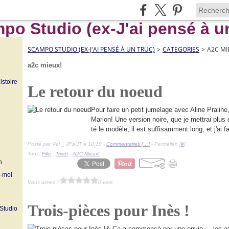
SCAMPO STUDIO (EX-J'AI PENSÉ À UN TRUC)
>
CATEGORIES
>
A2C MI
a2c mieux!
istoire
Le retour du noeud
Pour faire un petit jumelage avec Aline Praline
Marion! Une version noire, que je mettrai plus qu
té le modèle, il est suffisamment long, et j'ai fai
Posté par Val _ JPaUT à 10:10 -
Commentaires [
…
]
- Permalien [
#
]
Tags:
Fille
,
Tricot
,
A2C Mieux!
n
z-moi
Vous aimez ?
0 vote
Trois-pièces pour Inès !
 Studio
& Ça a commencé par une envie ... les aig