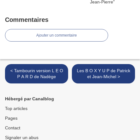
Commentaires
Ajouter un commentaire
< Tambourin version L E O
Les B O X Y U P de Patrick
P A R D de Nadège
et Jean-Michel >
Hébergé par Canalblog
Top articles
Pages
Contact
Signaler un abus