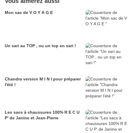
Vous aimerez aussi
Mon sac de V O Y A G E
Un sari au TOP , ou un top en sari !
Chandra version M I N I pour préparer
l'été !
Les sacs à chaussures 100% R E C U
P' de Janine et Jean-Pierre