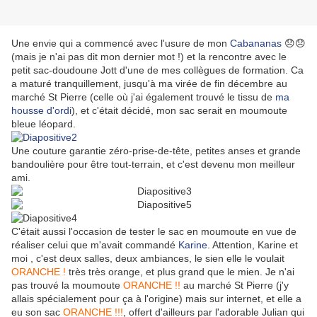
Une envie qui a commencé avec l'usure de mon
Cabananas
😞
😞
(mais je n'ai pas dit mon dernier mot !) et la rencontre avec le
petit sac-doudoune Jott d'une de mes collègues de formation. Ca
a maturé tranquillement, jusqu'à ma virée de fin décembre au
marché St Pierre (celle où j'ai également trouvé le tissu de
ma
housse d'ordi
), et c'était décidé, mon sac serait en moumoute
bleue léopard.
Une couture garantie zéro-prise-de-tête, petites anses et grande
bandoulière pour être tout-terrain, et c'est devenu mon meilleur
ami.
C'était aussi l'occasion de tester le sac en moumoute en vue de
réaliser celui que m'avait commandé
Karine
. Attention, Karine et
moi , c'est deux salles, deux ambiances, le sien elle le voulait
ORANCHE !
très très orange, et plus grand que le mien. Je n'ai
pas trouvé la moumoute
ORANCHE !!
au marché St Pierre (j'y
allais spécialement pour ça à l'origine) mais sur internet, et elle a
eu son sac
ORANCHE !!!
, offert d'ailleurs par l'adorable Julian qui