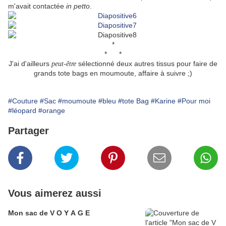
m'avait contactée
in petto
.
*
* *
J'ai d'ailleurs
sélectionné deux autres tissus pour faire de
peut-être
grands tote bags en moumoute, affaire à suivre ;)
#Couture
#Sac
#moumoute
#bleu
#tote Bag
#Karine
#Pour moi
#léopard
#orange
Partager
Vous aimerez aussi
Mon sac de V O Y A G E