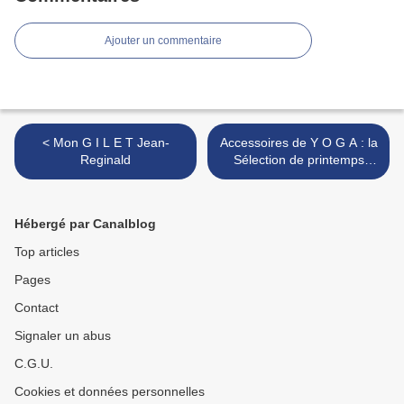
Ajouter un commentaire
< Mon G I L E T Jean-
Accessoires de Y O G A : la
Reginald
Sélection de printemps
chez La Maison Perchée >
Hébergé par Canalblog
Top articles
Pages
Contact
Signaler un abus
C.G.U.
Cookies et données personnelles