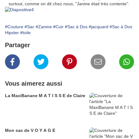
surtout, comme on dit chez nous, "Janine était très contente".
#Couture
#Sac
#Zanine
#Cuir
#Sac à Dos
#jacquard
#Sac à Dos
Hipster
#toile
Partager
Vous aimerez aussi
La MaxiBanane M A T I S S E de Claire
Mon sac de V O Y A G E