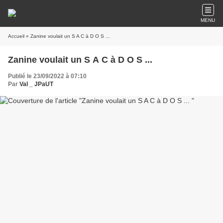
MENU
Accueil
» Zanine voulait un S A C à D O S ...
Zanine voulait un S A C à D O S ...
Publié le 23/09/2022 à 07:10
Par
Val _ JPaUT