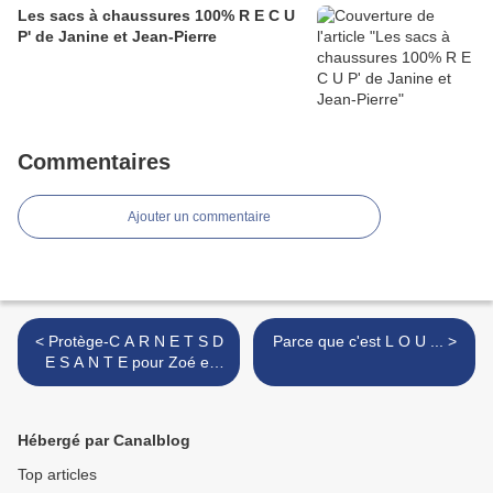
Les sacs à chaussures 100% R E C U
P' de Janine et Jean-Pierre
Commentaires
Ajouter un commentaire
< Protège-C A R N E T S D
Parce que c'est L O U ... >
E S A N T E pour Zoé et
Hugo DLD !
Hébergé par Canalblog
Top articles