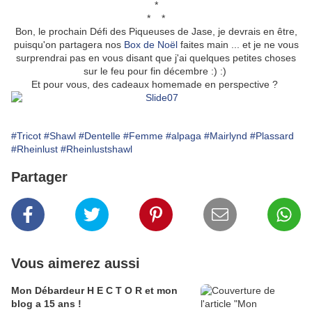
*
* *
Bon, le prochain Défi des Piqueuses de Jase, je devrais en être,
puisqu'on partagera nos
Box de Noël
faites main ... et je ne vous
surprendrai pas en vous disant que j'ai quelques petites choses
sur le feu pour fin décembre :) :)
Et pour vous, des cadeaux homemade en perspective ?
#Tricot
#Shawl
#Dentelle
#Femme
#alpaga
#Mairlynd
#Plassard
#Rheinlust
#Rheinlustshawl
Partager
Vous aimerez aussi
Mon Débardeur H E C T O R et mon
blog a 15 ans !