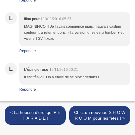
Répondre
L
lilou pour l
13/11/2016 05:37
MAG-NIFICO !!! Je l'avais commencé mais, mauvais casting
couleur ... à retenter donc :) Ta version grise est à tomber ♥ et
vive le TGV !! xoxo
Répondre
L
L'épingle rose
12/11/2016 20:21
Il est très joli. On a envie de se blottir dedans !
Répondre
< La housse d'ordi qui P E
Chic, un nouveau S H O W
T A R A D E !
R O O M pour les fêtes ! >