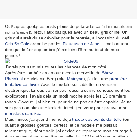
Ouf! après quelques posts pleins de pétaradance
(oui oui, ça existe ce
, retour aux basiques avec un beau gris chiné. Un
mot, si j'ai envie !)
gris qui aurait du se dévoiler pour la rentrée, à l'occasion du défi
Gris So Chic
organisé par les
Piqueuses de Jase
... mais autant
dire que le 1er septembre j'étais loin d'être au bout de mes
peines !
J'avais pourtant mis toutes les chances de mon côté.
Après être tombée en amour avec la merveille de
Shawl
Rheinlust
de Melanie Berg (aka
Mairlynd
), j'ai fait une
première
tentative cet hiver
. Avec le modèle sur tablette, en version
électronique. Erreur. Je n'ai pas réussi à suivre sérieusement les
explications, j'avais déjà un motif moche après les 15 premiers
rangs. J'avoue, j'ai bien eu peur de ne pas en être capable. Je ne
suis pas non plus une krak du tricot, j'en veux pour preuve mon
monsteux cardikea
.
Mais mince, j'ai quand même déjà
tricoté des points dentelle
(en
suant à grosses gouttes, certes), et ce modèle me plaisait
tellement que, début août j'ai décidé de reprendre mon courage à
deux mains et me remettre en selle. Le TGV a été mon meilleur