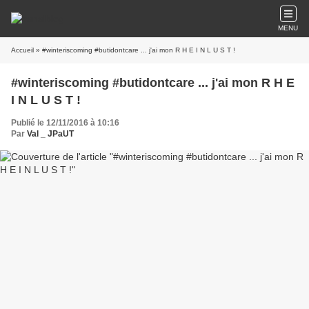
MENU
Accueil
» #winteriscoming #butidontcare ... j'ai mon R H E I N L U S T !
#winteriscoming #butidontcare ... j'ai mon R H E
I N L U S T !
Publié le 12/11/2016 à 10:16
Par
Val _ JPaUT