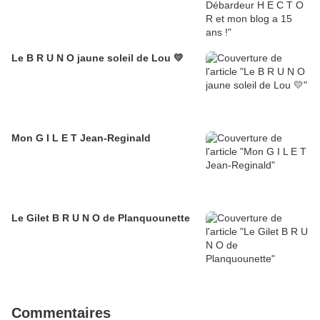
Le B R U N O jaune soleil de Lou 💛
Mon G I L E T Jean-Reginald
Le Gilet B R U N O de Planquounette
Commentaires