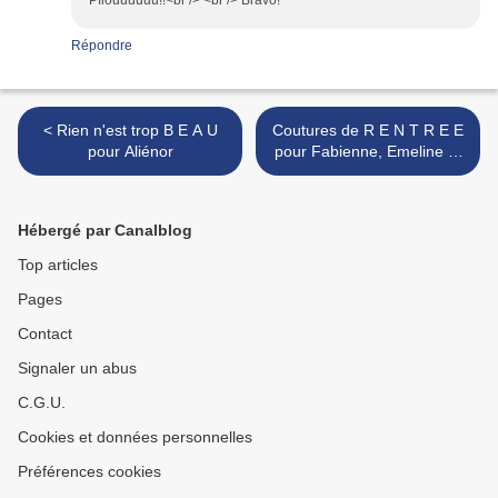
Pfiouuuuuu!!<br /> <br /> Bravo!
Répondre
< Rien n'est trop B E A U
Coutures de R E N T R E E
pour Aliénor
pour Fabienne, Emeline et
Morgane ! >
Hébergé par Canalblog
Top articles
Pages
Contact
Signaler un abus
C.G.U.
Cookies et données personnelles
Préférences cookies