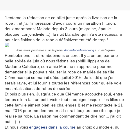
J'entame la rédaction de ce billet juste après la livraison de la
robe ... et j'ai l'impression d'avoir couru un marathon ! ...non,
deux marathons! Malade depuis 2 jours (migraine, épaule
bloquée, conjonctivite ...), la nuit blanche qui m'a été nécessaire
pour les finitions de la robe a définitivement été de trop !
Vous avez peut-être suivi le projet
#nomdecodewedding
sur Instagram
Rembobinons ... et rembobinons encore. Il y a un an, par une
belle soirée de juin où nous fêtions les (bbiiiiiiiiipp) ans de
Madame Cafetière, son amie Martine m'approche pour me
demander si je pouvais réaliser la robe de mariée de sa fille
Clémence qui se mariait début juillet 2016. Je lui dit que j'en
serais ravie, et lui fournis toutes les références pour qu'elle voie
mes réalisations de robes de soirée.
Et puis plus rien. Jusqu'à ce que Clémence accouche (oui, entre
temps elle a fait un petit Victor tout croquignolesque - les filles de
cette famille aiment bien les challenges !) et me recontacte le 21
mai 2016 pour me demander s'il serait toujours possible que je
réalise sa robe. La raison me commandant de dire non... j'ai dit
oui. :) :)
Et nous voici
engagées dans la course
au choix du modèle, du