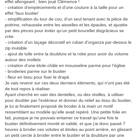
effet allongeant ; bien joué Clémence !
- création d'empiècements et d'une couture à la taille pour un
effet 'faux bustier'
- simplification du tour de cou, d'un seul tenant avec la pièce de
poitrine, rehaussée entre les aisselles et les épaules, et ajustée
par des pinces pour éviter qu'un petit bourellet disgrâcieux se
crée
- création d'un laçage décoratif en ruban d'organza par-dessus le
zip invisible
- ajout de tulle entre la doublure et la robe pour avoir du volume
autour des mollets
- création d'une étole-châle en mousseline parme pour l'église
- broderies parme sur le bustier
- fleur en tissu pour fixer le drapé.
Je vais revenir sur ces deux derniers éléments, qui n'ont pas été
de tout repos à réaliser.
Ayant cherché en vain des dentelles, ou des résilles, à utiliser
pour doubler par l'extérieur et donner du relief au tissu du bustier,
je lui ai finalement proposé de broder à la main un motif
ressemblant au modèle qu'elle avait repéré. Une petite folie en
fait, puisque je ne pouvais entamer ce travail qu'une fois le
bustier définitivement monté et validé, et que j'ai donc passé 7
heures à broder ces volutes et étoiles au point arrière, en glissant
un petit cercle à broder entre le bustier et la doublure par une