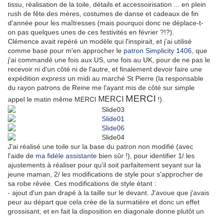
tissu, réalisation de la toile, détails et accessoirisation ... en plein
rush de fête des mères, costumes de danse et cadeaux de fin
d'année pour les maîtresses (mais pourquoi donc ne déplace-t-
on pas quelques unes de ces festivités en février ?!?).
Clémence avait repéré un modèle qui l'inspirait, et j'ai utilisé
comme base pour m'en approcher le
patron Simplicity 1406
, que
j'ai commandé une fois aux US, une fois au UK, pour de ne pas le
recevoir ni d'un côté ni de l'autre, et finalement devoir faire une
expédition
express
un midi au marché St Pierre (la responsable
du rayon patrons de Reine me l'ayant mis de côté sur simple
MERCI
MERCI
appel le matin même MERCI
!).
J'ai réalisé une toile sur la base du patron non modifié (avec
l'aide de
ma fidèle assistante
bien sûr !), pour identifier 1/ les
ajustements à réaliser pour qu'il soit parfaitement seyant sur la
jeune maman, 2/ les modifications de style pour s'approcher de
sa robe rêvée. Ces modifications de style étant :
- ajout d'un pan drapé à la taille sur le devant. J'avoue que j'avais
peur au départ que cela crée de la surmatière et donc un effet
grossisant, et en fait la disposition en diagonale donne plutôt un