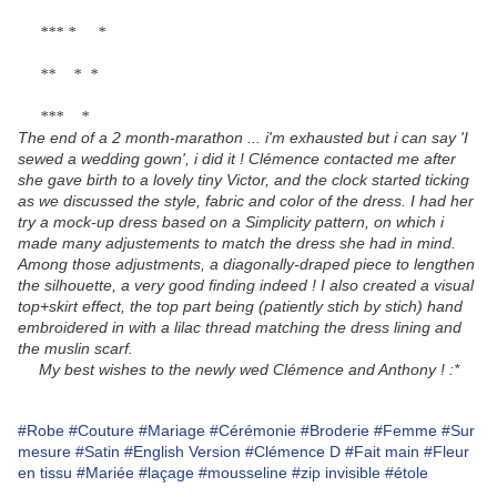
*** * *
** * *
*** *
The end of a 2 month-marathon ... i'm exhausted but i can say 'I
sewed a wedding gown', i did it ! Clémence contacted me after
she gave birth to a lovely tiny Victor, and the clock started ticking
as we discussed the style, fabric and color of the dress. I had her
try a mock-up dress based on a Simplicity pattern, on which i
made many adjustements to match the dress she had in mind.
Among those adjustments, a diagonally-draped piece to lengthen
the silhouette, a very good finding indeed ! I also created a visual
top+skirt effect, the top part being (patiently stich by stich) hand
embroidered in with a lilac thread matching the dress lining and
the muslin scarf.
My best wishes to the newly wed Clémence and Anthony ! :*
#Robe
#Couture
#Mariage
#Cérémonie
#Broderie
#Femme
#Sur
mesure
#Satin
#English Version
#Clémence D
#Fait main
#Fleur
en tissu
#Mariée
#laçage
#mousseline
#zip invisible
#étole