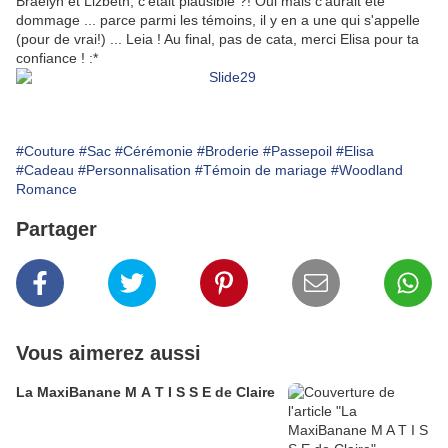
Braelyn et Lizbeth, c'était plausible ?! Oui mais c'aurait été
dommage ... parce parmi les témoins, il y en a une qui s'appelle
(pour de vrai!) ... Leia ! Au final, pas de cata, merci Elisa pour ta
confiance ! :*
#Couture
#Sac
#Cérémonie
#Broderie
#Passepoil
#Elisa
#Cadeau
#Personnalisation
#Témoin de mariage
#Woodland
Romance
Partager
Vous aimerez aussi
La MaxiBanane M A T I S S E de Claire