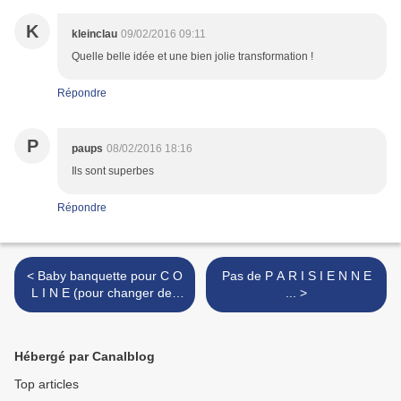
K
kleinclau
09/02/2016 09:11
Quelle belle idée et une bien jolie transformation !
Répondre
P
paups
08/02/2016 18:16
Ils sont superbes
Répondre
< Baby banquette pour C O
Pas de P A R I S I E N N E
L I N E (pour changer des
... >
Baby blankets !)
Hébergé par Canalblog
Top articles