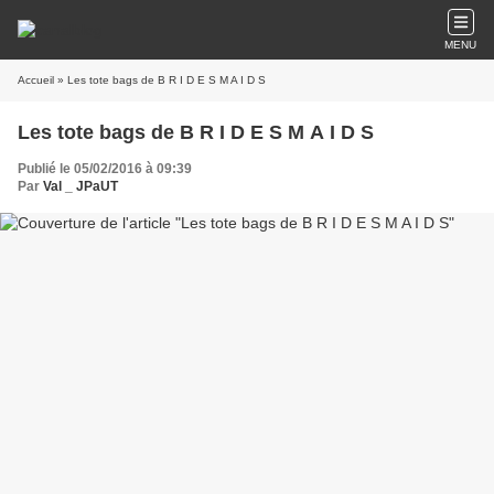
MENU
Accueil
» Les tote bags de B R I D E S M A I D S
Les tote bags de B R I D E S M A I D S
Publié le 05/02/2016 à 09:39
Par
Val _ JPaUT