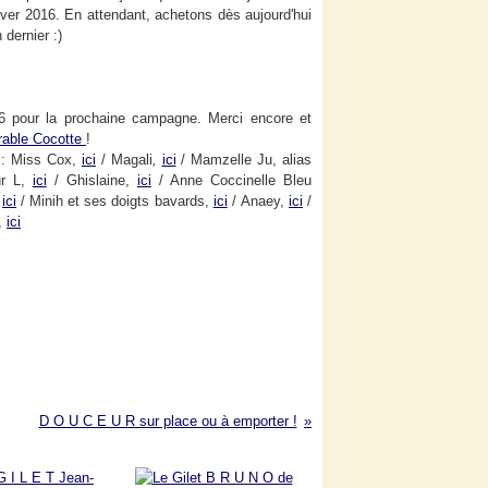
'hiver 2016. En attendant, achetons dès aujourd'hui
 dernier :)
2016 pour la prochaine campagne. Merci encore et
arable Cocotte
!
 :
Miss Cox,
ici
/ Magali
,
ici
/ Mamzelle Ju, alias
ur L,
ici
/ Ghislaine,
ici
/ Anne Coccinelle Bleu
ici
/ Minih et ses doigts bavards,
ici
/
Anaey,
ici
/
,
ici
D O U C E U R sur place ou à emporter !