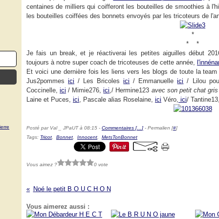
centaines de milliers qui coifferont les bouteilles de smoothies à l
les bouteilles coiffées des bonnets envoyés par les tricoteurs de l'an
*
* *
Je fais un break, et je réactiverai les petites aiguilles début 
toujours à notre super coach de tricoteuses de cette année,
l'innén
Et voici une dernière fois les liens vers les blogs de toute la team
Jus2pommes
ici
/ Les Bricoles
ici
/ Emmanuelle
ici
/ Lilou po
Coccinelle,
ici
/ Mimie276,
ici
,/ Hermine123
avec son petit chat gris
Laine et Puces,
ici
, Pascale alias Roselaine,
ici
Véro,
ici
/ Tantine13
erre
Posté par Val _ JPaUT à 08:15 -
Commentaires [
…
]
- Permalien [
#
]
Tags:
Tricot
,
Bonnet
,
Innocent
,
MetsTonBonnet
Vous aimez ?
0 vote
Noé le petit B O U C H O N
Vous aimerez aussi :