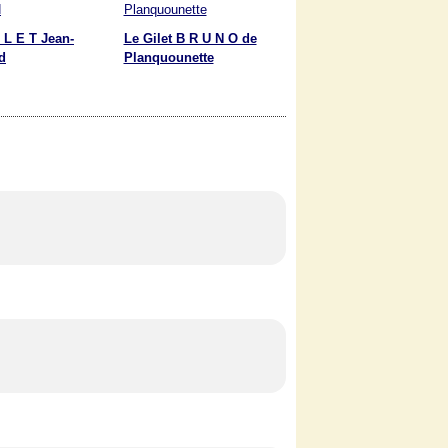
 L E T Jean-
Le Gilet B R U N O de
d
Planquounette