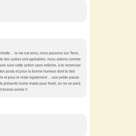
tte ... la vie est ainsi, nous passons sur Terre,
lle des autres soit agréables, nous aidons comme
oir suivi cette action sans relâche, à te remercier
es posts et pour la bonne humeur dont tu fais
ts et pour le reste également ... une petite pause
tits présents home made pour Noël, on ne se perd
t bonne soirée !!