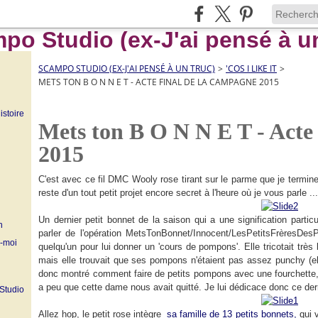
SCAMPO STUDIO (EX-J'AI PENSÉ À UN TRUC)
>
'COS I LIKE IT
>
METS TON B O N N E T - ACTE FINAL DE LA CAMPAGNE 2015
istoire
Mets ton B O N N E T - Acte
2015
C'est avec ce fil DMC Wooly rose tirant sur le parme que je termi
reste d'un tout petit projet encore secret à l'heure où je vous parle ..
Un dernier petit bonnet de la saison qui a une signification partic
n
parler de l'opération MetsTonBonnet/Innocent/LesPetitsFrèresDesP
z-moi
quelqu'un pour lui donner un 'cours de pompons'. Elle tricotait très
mais elle trouvait que ses pompons n'étaient pas assez punchy (elle
donc montré comment faire de petits pompons avec une fourchette, ell
a peu que cette dame nous avait quitté. Je lui dédicace donc ce der
 Studio
Allez hop, le petit rose intègre
sa famille de 13 petits bonnets,
qui v