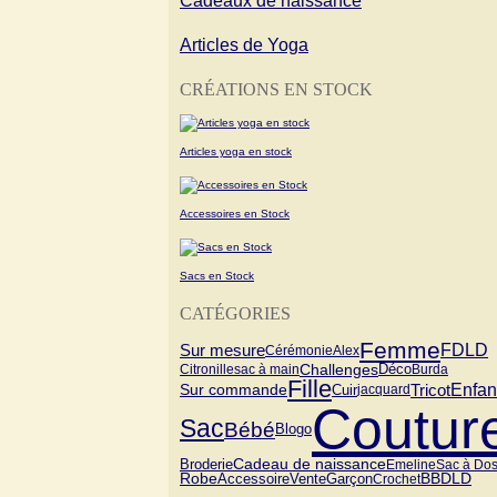
Cadeaux de naissance
Articles de Yoga
CRÉATIONS EN STOCK
Articles yoga en stock
Accessoires en Stock
Sacs en Stock
CATÉGORIES
Femme
FDLD
Sur mesure
Cérémonie
Alex
Challenges
Citronille
sac à main
Déco
Burda
Fille
Tricot
Enfan
Sur commande
Cuir
jacquard
Coutur
Sac
Bébé
Blogo
Cadeau de naissance
Broderie
Emeline
Sac à Do
Vente
Garçon
Robe
BBDLD
Accessoire
Crochet