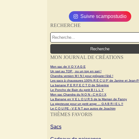
Suivre scampostudio
RECHERCHE
MON JOURNAL DE CRÉATIONS
Mon sac de V O Y A G E
Un sari au TOP , ou un top en sari !
Chandra version M I N I pour préparer l'été !
Les sacs à chaussures 100% R E C U P' de Janine et Jean-Pi
La banane P E R F E C T O de Séverine
Le Poncho de Bain du petit B I L L Y
Mon sac Chandra du N O N - C H O I X
La Banane en V E L O U R S de la Maman de Fanny
La gigoteuse pour un petit ange ... G A B R I E L !!
Le C O U PE - V E N T aux autos de Joachim
THÈMES FAVORIS
Sacs