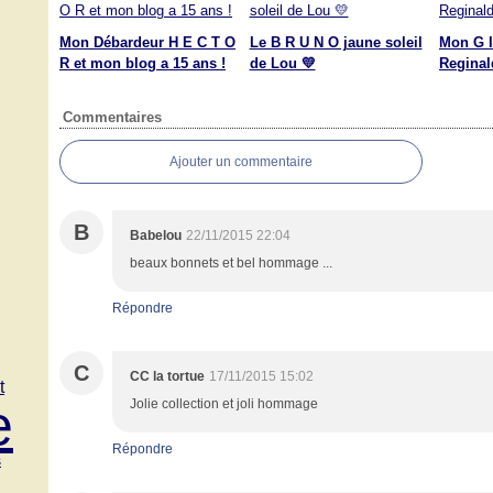
Mon Débardeur H E C T O
Le B R U N O jaune soleil
Mon G I
R et mon blog a 15 ans !
de Lou 💛
Reginal
Commentaires
Ajouter un commentaire
B
Babelou
22/11/2015 22:04
beaux bonnets et bel hommage ...
Répondre
C
CC la tortue
17/11/2015 15:02
t
e
Jolie collection et joli hommage
Répondre
s