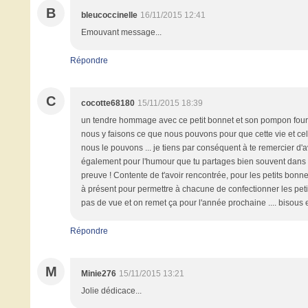
B
bleucoccinelle
16/11/2015 12:41
Emouvant message...
Répondre
C
cocotte68180
15/11/2015 18:39
un tendre hommage avec ce petit bonnet et son pompon fourche
nous y faisons ce que nous pouvons pour que cette vie et ce
nous le pouvons ... je tiens par conséquent à te remercier d'av
également pour l'humour que tu partages bien souvent dans t
preuve ! Contente de t'avoir rencontrée, pour les petits bonne
à présent pour permettre à chacune de confectionner les pe
pas de vue et on remet ça pour l'année prochaine .... bisous e
Répondre
M
Minie276
15/11/2015 13:21
Jolie dédicace...