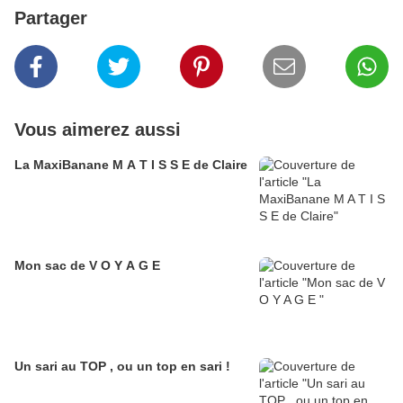
Partager
Vous aimerez aussi
La MaxiBanane M A T I S S E de Claire
Mon sac de V O Y A G E
Un sari au TOP , ou un top en sari !