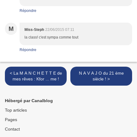
Répondre
M
Miss-Steph
22/06/2015 07:11
la class! c'est sympa comme tout
Répondre
< La M A N C H E T T E de
N A V A J O du 21 ème
mes rêves : Kfor ... me !
siècle ! >
Hébergé par Canalblog
Top articles
Pages
Contact