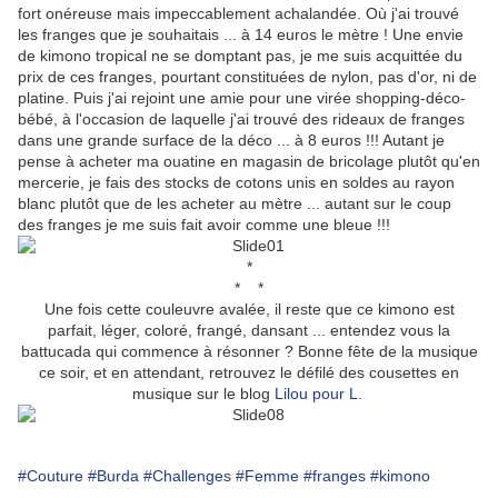
fort onéreuse mais impeccablement achalandée. Où j'ai trouvé
les franges que je souhaitais ... à 14 euros le mètre ! Une envie
de kimono tropical ne se domptant pas, je me suis acquittée du
prix de ces franges, pourtant constituées de nylon, pas d'or, ni de
platine. Puis j'ai rejoint une amie pour une virée shopping-déco-
bébé, à l'occasion de laquelle j'ai trouvé des rideaux de franges
dans une grande surface de la déco ... à 8 euros !!! Autant je
pense à acheter ma ouatine en magasin de bricolage plutôt qu'en
mercerie, je fais des stocks de cotons unis en soldes au rayon
blanc plutôt que de les acheter au mètre ... autant sur le coup
des franges je me suis fait avoir comme une bleue !!!
*
* *
Une fois cette couleuvre avalée, il reste que ce kimono est
parfait, léger, coloré, frangé, dansant ... entendez vous la
battucada qui commence à résonner ? Bonne fête de la musique
ce soir, et en attendant, retrouvez le défilé des cousettes en
musique sur le blog
Lilou pour L.
#Couture
#Burda
#Challenges
#Femme
#franges
#kimono