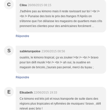
C
Cilou
26/06/2015 08:15
J'adhère pas au kimono mais il reste ravissant sur toi ! <br />
<br /> Punaise des bois le prix des franges !!! Après on
s'étonne que l'on délaisse les magasins de quartiers mais s'ils
prennent les clientes pour des américaines forcément ...
Répondre
S
sableturquoise
23/06/2015 08:56
ouaiiiis, le kimono tropical, ça va zouker !<br /> <br /> bravo
pour ton défi musik !<br /> <br /> ah oui, la ouatine en
magasin de bricolo, j'aurais pas pensé, merci du tuyau ;
Répondre
E
Elisabeth
22/06/2015 19:33
Ce kimono est très joli et nous transporte de suite dans des
régions plus tropicales et rythmées de musiques ! bravo , défi
relevé avec brio !